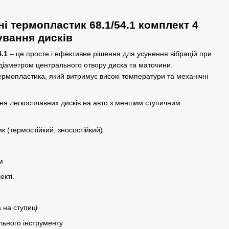
і термопластик 68.1/54.1 комплект 4
ування дисків
4.1
– це просте і ефективне рішення для усунення вібрацій при
 діаметром центрального отвору диска та маточини.
термопластика, який витримує високі температури та механічні
ня легкосплавних дисків на авто з меншим ступичним
 (термостійкий, зносостійкий)
м
екті.
 на ступиці
льного інструменту