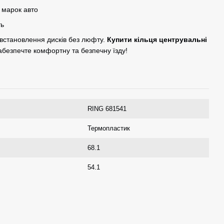
ю марок авто
ть
 встановлення дисків без люфту.
Купити кільця центрувальні
забезпечте комфортну та безпечну їзду!
RING 681541
Термопластик
68.1
54.1