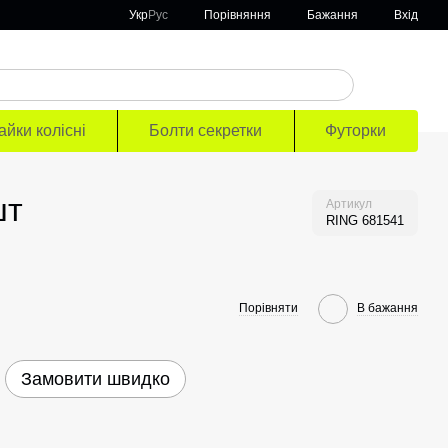
Порівняння
Укр
Рус
Бажання
Вхід
айки колісні
Болти секретки
Футорки
шт
Артикул
RING 681541
Порівняти
В бажання
Замовити швидко