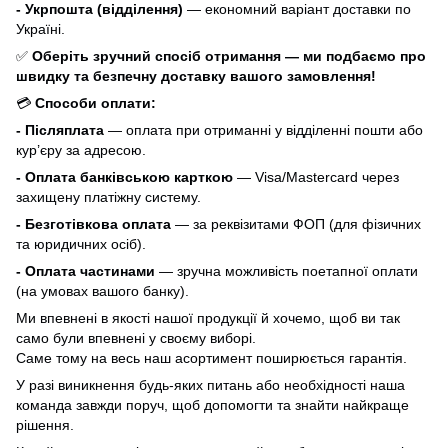
- Укрпошта (відділення)
— економний варіант доставки по
Україні.
✅
Оберіть зручний спосіб отримання — ми подбаємо про
швидку та безпечну доставку вашого замовлення!
💳
Способи оплати:
- Післяплата
— оплата при отриманні у відділенні пошти або
кур’єру за адресою.
- Оплата банківською карткою
— Visa/Mastercard через
захищену платіжну систему.
- Безготівкова оплата
— за реквізитами ФОП (для фізичних
та юридичних осіб).
- Оплата частинами
— зручна можливість поетапної оплати
(на умовах вашого банку).
Ми впевнені в якості нашої продукції й хочемо, щоб ви так
само були впевнені у своєму виборі.
Саме тому на весь наш асортимент поширюється гарантія.
У разі виникнення будь-яких питань або необхідності наша
команда завжди поруч, щоб допомогти та знайти найкраще
рішення.