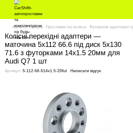
Каталог товарів
Проставки на колеса
Футоркові адаптерні п
Колісні перехідні адаптери —
маточина 5х112 66.6 під диск 5х130
71.6 з футорками 14x1.5 20мм для
Audi Q7 1 шт
Артикул:
5-112-66.614x1.5-20fut
Написати відгук