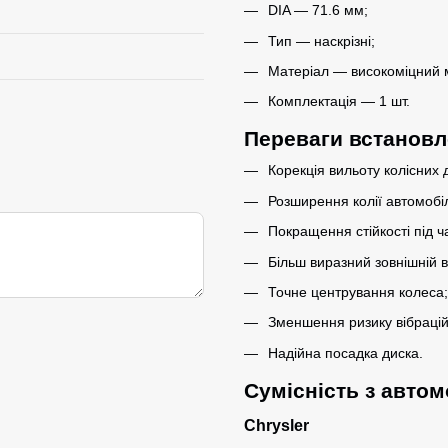
DIA — 71.6 мм;
Тип — наскрізні;
Матеріал — високоміцний 
Комплектація — 1 шт.
Переваги встановл
Корекція вильоту колісних д
Розширення колії автомобі
Покращення стійкості під ч
Більш виразний зовнішній в
Точне центрування колеса;
Зменшення ризику вібрацій
Надійна посадка диска.
Сумісність з авто
Chrysler