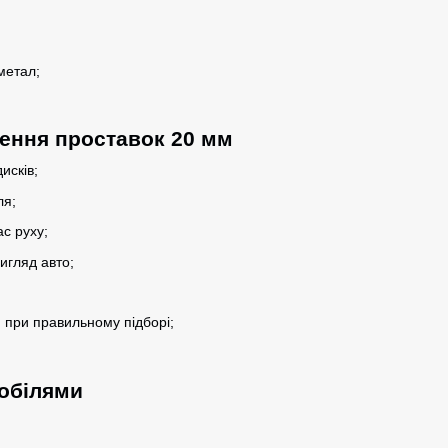
метал;
ення проставок 20 мм
исків;
ля;
ас руху;
игляд авто;
 при правильному підборі;
мобілями