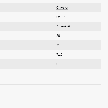
Chrysler
5x127
Алюміній
20
71.6
71.6
5