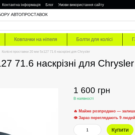
Контактна інформація
Блог
Умови використання сайту
ОДБОРУ АВТОПРОСТАВОК
Ковпачки на ніпеля
Болти для колісі
Г
Колісні проставки 20 мм 5х127 71.6 наскрізні для Chrysler
27 71.6 наскрізні для Chrysler
1 600 грн
В наявності
🔥 Майже розпродано — залиш
👁 Зараз переглядають 9 люде
Купити