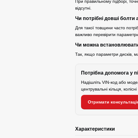
При правильному підборі, точн
відсутні.
Чи потрібні довші болти 
Для такої товщини часто потр
важливо перевірити параметри 
Чи можна встановлювати
Так, якщо параметри дисків, м
Потрібна допомога у п
Надішліть VIN-код або мод
центрувальні кільця, колісн
Отримати консультаці
Характеристики