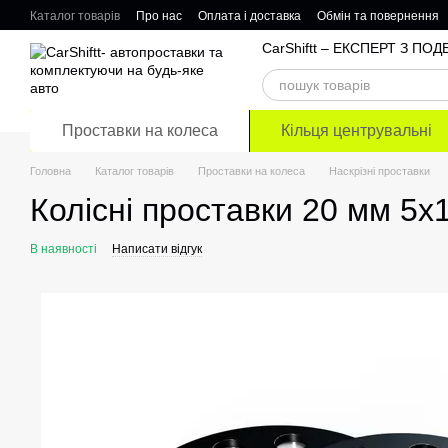
Перейти до основного контенту
Каталог товарів
Про нас
Оплата і доставка
Обмін та повернення
Відгуки про магазин
CarShiftt – ЕКСПЕРТ З П
Проставки на колеса
Кільця центрувальні
Головна
Каталог товарів
Проставки на колеса
Наскрізні проставки
Колісні проставки 20 мм 5х1
В наявності
Написати відгук