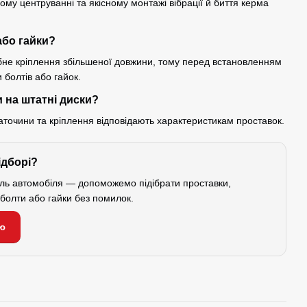
ому центруванні та якісному монтажі вібрації й биття керма
або гайки?
ібне кріплення збільшеної довжини, тому перед встановленням
болтів або гайок.
 на штатні диски?
аточини та кріплення відповідають характеристикам проставок.
ідборі?
ель автомобіля — допоможемо підібрати проставки,
і болти або гайки без помилок.
ю