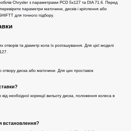
обілів Chrysler з параметрами PCD 5x127 та DIA 71.6. Перед
еревірити параметри маточини, дисків і кріплення або
rSHIFTT для точного підбору.
авки
их отворів та діаметр кола їх розташування. Для цієї моделі
127.
о отвору диска або маточини. Для цих проставок
ставки?
від необхідної корекції вильоту диска, положення колеса в
.
ля встановлення?