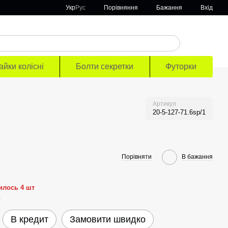
Порівняння
Укр
Рус
Бажання
Вхід
айки колісні
Болти секретки
Футорки
Артикул
20-5-127-71.6sp/1
Порівняти
В бажання
илось 4 шт
й
В кредит
Замовити швидко