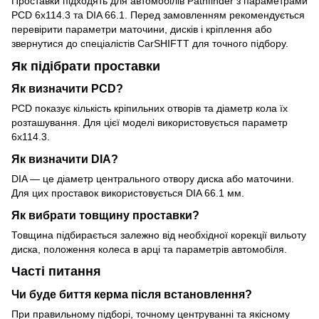
Проставки підходять для автомобілів Pathfinder з параметрами
PCD 6x114.3 та DIA 66.1. Перед замовленням рекомендується
перевірити параметри маточини, дисків і кріплення або
звернутися до спеціалістів CarSHIFTT для точного підбору.
Як підібрати проставки
Як визначити PCD?
PCD показує кількість кріпильних отворів та діаметр кола їх
розташування. Для цієї моделі використовується параметр
6x114.3.
Як визначити DIA?
DIA — це діаметр центрального отвору диска або маточини.
Для цих проставок використовується DIA 66.1 мм.
Як вибрати товщину проставки?
Товщина підбирається залежно від необхідної корекції вильоту
диска, положення колеса в арці та параметрів автомобіля.
Часті питання
Чи буде биття керма після встановлення?
При правильному підборі, точному центруванні та якісному