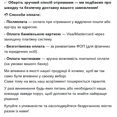
✅
Оберіть зручний спосіб отримання — ми подбаємо про
швидку та безпечну доставку вашого замовлення!
💳
Способи оплати:
- Післяплата
— оплата при отриманні у відділенні пошти або
кур’єру за адресою.
- Оплата банківською карткою
— Visa/Mastercard через
захищену платіжну систему.
- Безготівкова оплата
— за реквізитами ФОП (для фізичних
та юридичних осіб).
- Оплата частинами
— зручна можливість поетапної оплати
(на умовах вашого банку).
Ми впевнені в якості нашої продукції й хочемо, щоб ви так
само були впевнені у своєму виборі.
Саме тому на весь наш асортимент поширюється гарантія.
У разі виникнення будь-яких питань або необхідності наша
команда завжди поруч, щоб допомогти та знайти найкраще
рішення.
Купуйте з упевненістю та насолоджуйтеся бездоганною якістю
разом із нами!