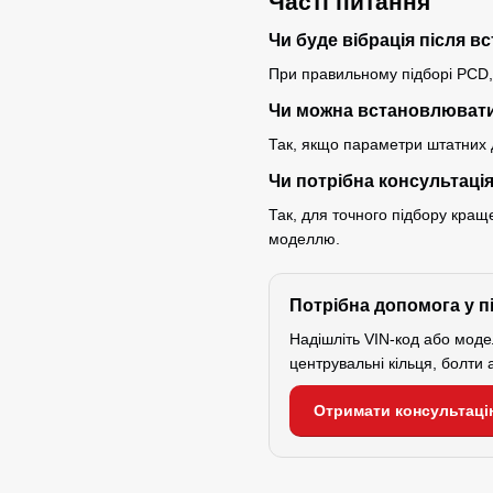
Часті питання
Чи буде вібрація після 
При правильному підборі PCD, D
Чи можна встановлювати
Так, якщо параметри штатних д
Чи потрібна консультаці
Так, для точного підбору кра
моделлю.
Потрібна допомога у п
Надішліть VIN-код або мод
центрувальні кільця, болти 
Отримати консультаці