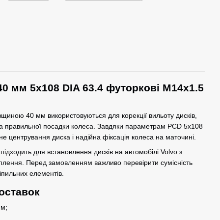
40 мм 5x108 DIA 63.4 футоркові M14x1.5
овщиною 40 мм використовуються для корекції вильоту дисків,
та правильної посадки колеса. Завдяки параметрам PCD 5x108
не центрування диска і надійна фіксація колеса на маточині.
підходить для встановлення дисків на автомобілі Volvo з
плення. Перед замовленням важливо перевірити сумісність
іпильних елементів.
оставок
м;