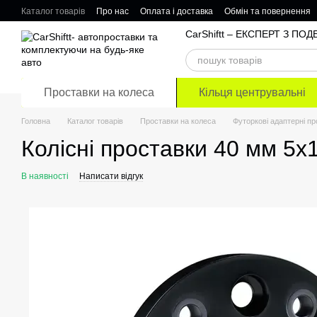
Перейти до основного контенту
Каталог товарів
Про нас
Оплата і доставка
Обмін та повернення
Відгуки про магазин
CarShiftt – ЕКСПЕРТ З П
Проставки на колеса
Кільця центрувальні
Головна
Каталог товарів
Проставки на колеса
Футоркові адаптерні п
Колісні проставки 40 мм 5х
В наявності
Написати відгук