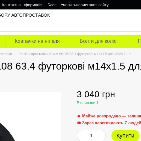
Контактна інформація
Блог
Умови використання сайту
ОДБОРУ АВТОПРОСТАВОК
Ковпачки на ніпеля
Болти для колісі
Г
роставки
Колісні проставки 40 мм 5х108 63.4 футоркові м14х1.5 для Volvo 1 шт
108 63.4 футоркові м14х1.5 дл
3 040 грн
В наявності
🔥 Майже розпродано — залиш
👁 Зараз переглядають 7 люде
Купити