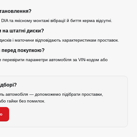
встановлення?
IA та якісному монтажі вібрації й биття керма відсутні.
 на штатні диски?
исків і маточини відповідають характеристикам проставок.
я перед покупкою?
ще перевірити параметри автомобіля за VIN-кодом або
ідборі?
ель автомобіля — допоможемо підібрати проставки,
або гайки без помилок.
ю