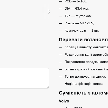
PCD — 5x108;
DIA — 63.4 мм;
Тип — футоркові;
Різьба — M14x1.5;
Комплектація — 1 шт.
Переваги встановл
Корекція вильоту колісних д
Розширення колії автомобі
Покращення посадки колеса
Більш виразний зовнішній в
Точне центрування диска;
Надійна фіксація колеса.
Сумісність з авто
Volvo