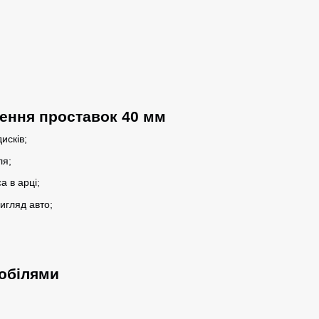
ення проставок 40 мм
исків;
ля;
 в арці;
игляд авто;
мобілями