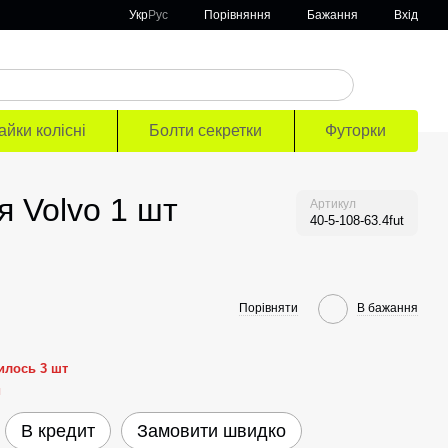
Порівняння
Укр
Рус
Бажання
Вхід
айки колісні
Болти секретки
Футорки
я Volvo 1 шт
Артикул
40-5-108-63.4fut
Порівняти
В бажання
илось 3 шт
й
В кредит
Замовити швидко