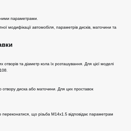
ідними параметрами.
тної модифікації автомобіля, параметрів дисків, маточини та
авки
их отворів та діаметр кола їх розташування. Для цієї моделі
108.
о отвору диска або маточини. Для цих проставок
 переконатися, що різьба M14x1.5 відповідає параметрам