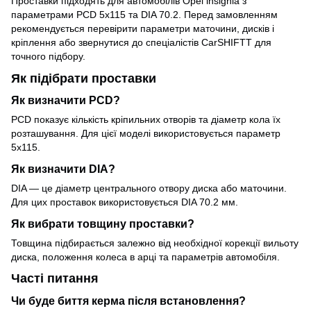
Проставки підходять для автомобілів Opel insignia з
параметрами PCD 5x115 та DIA 70.2. Перед замовленням
рекомендується перевірити параметри маточини, дисків і
кріплення або звернутися до спеціалістів CarSHIFTT для
точного підбору.
Як підібрати проставки
Як визначити PCD?
PCD показує кількість кріпильних отворів та діаметр кола їх
розташування. Для цієї моделі використовується параметр
5x115.
Як визначити DIA?
DIA — це діаметр центрального отвору диска або маточини.
Для цих проставок використовується DIA 70.2 мм.
Як вибрати товщину проставки?
Товщина підбирається залежно від необхідної корекції вильоту
диска, положення колеса в арці та параметрів автомобіля.
Часті питання
Чи буде биття керма після встановлення?