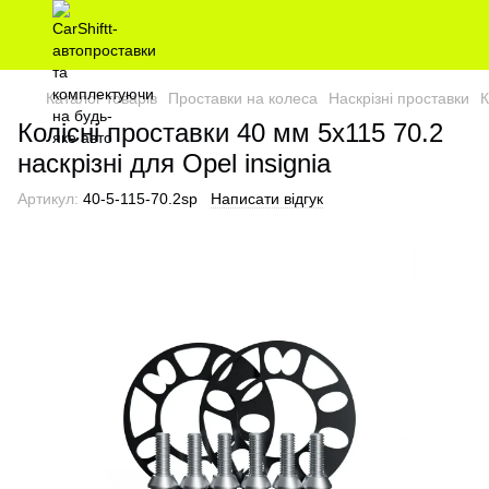
Каталог товарів
Проставки на колеса
Наскрізні проставки
К
Колісні проставки 40 мм 5х115 70.2
наскрізні для Opel insignia
Артикул:
40-5-115-70.2sp
Написати відгук