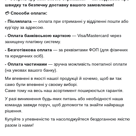
швидку та безпечну доставку вашого замовлення!
💳
Способи оплати:
- Післяплата
— оплата при отриманні у відділенні пошти або
кур’єру за адресою.
- Оплата банківською карткою
— Visa/Mastercard через
захищену платіжну систему.
- Безготівкова оплата
— за реквізитами ФОП (для фізичних
та юридичних осіб).
- Оплата частинами
— зручна можливість поетапної оплати
(на умовах вашого банку).
Ми впевнені в якості нашої продукції й хочемо, щоб ви так
само були впевнені у своєму виборі.
Саме тому на весь наш асортимент поширюється гарантія.
У разі виникнення будь-яких питань або необхідності наша
команда завжди поруч, щоб допомогти та знайти найкраще
рішення.
Купуйте з упевненістю та насолоджуйтеся бездоганною якістю
разом із нами!