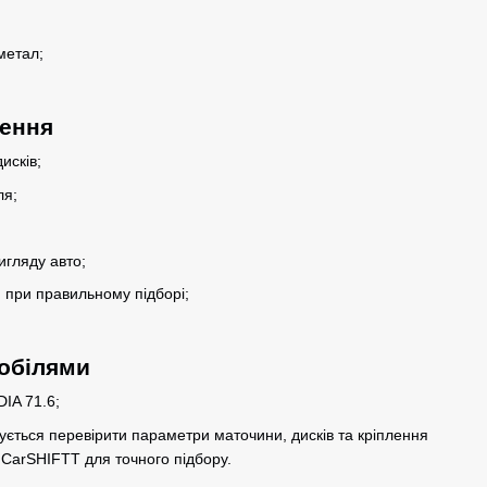
метал;
лення
исків;
ля;
гляду авто;
 при правильному підборі;
мобілями
DIA 71.6;
ться перевірити параметри маточини, дисків та кріплення
в CarSHIFTT для точного підбору.