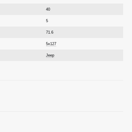
40
5
71.6
5x127
Jeep