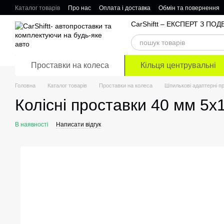
Перейти до основного контенту
Каталог товарів
Про нас
Оплата і доставка
Обмін та повернення
Відгуки про магазин
CarShiftt – ЕКСПЕРТ З П
Проставки на колеса
Кільця центрувальні
Головна
Каталог товарів
Проставки на колеса
Шпилькові адаптерні п
Колісні проставки 40 мм 5х
В наявності
Написати відгук