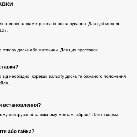
авки
их отворів та діаметр кола їх розташування. Для цієї моделі
127.
о отвору диска або маточини. Для цих проставок
ставки?
від необхідної корекції вильоту диска та бажаного положення
біля.
ля встановлення?
му центруванні та якісному монтажі вібрації і биття керма
лти або гайки?