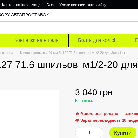
Контактна інформація
Блог
Умови використання сайту
ОДБОРУ АВТОПРОСТАВОК
Ковпачки на ніпеля
Болти для колісі
Г
роставки
Колісні проставки 40 мм 5х127 71.6 шпильові м1/2-20 для Jeep 1 шт
127 71.6 шпильові м1/2-20 для
3 040 грн
В наявності
🔥 Майже розпродано — залиш
👁 Зараз переглядають 10 люд
Купити