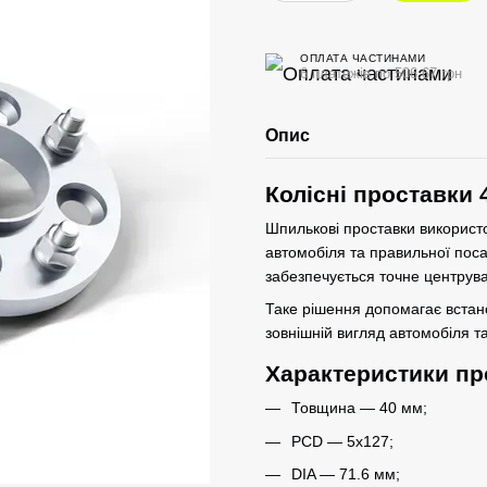
ОПЛАТА ЧАСТИНАМИ
6 платежів по 506.67 грн
Опис
Колісні проставки 
Шпилькові проставки використо
автомобіля та правильної пос
забезпечується точне центрува
Таке рішення допомагає вста
зовнішній вигляд автомобіля та
Характеристики пр
Товщина — 40 мм;
PCD — 5x127;
DIA — 71.6 мм;