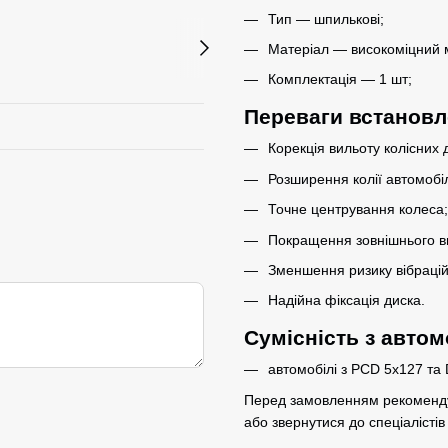
Тип — шпилькові;
Матеріал — високоміцний 
Комплектація — 1 шт;
Переваги встанов
Корекція вильоту колісних д
Розширення колії автомобі
Точне центрування колеса;
Покращення зовнішнього ви
Зменшення ризику вібрацій
Надійна фіксація диска.
Сумісність з авто
автомобілі з PCD 5x127 та 
Перед замовленням рекомендує
або звернутися до спеціалісті