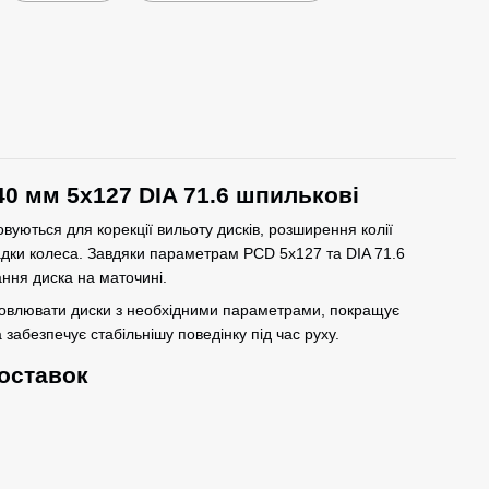
40 мм 5x127 DIA 71.6 шпилькові
вуються для корекції вильоту дисків, розширення колії
адки колеса. Завдяки параметрам PCD 5x127 та DIA 71.6
ння диска на маточині.
новлювати диски з необхідними параметрами, покращує
 забезпечує стабільнішу поведінку під час руху.
оставок