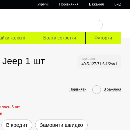
Порівняння
Укр
Рус
Бажання
Вхід
айки колісні
Болти секретки
Футорки
 Jeep 1 шт
Артикул
40-5-127-71.6-1/2st/1
Порівняти
В бажання
илось 3 шт
ей
В кредит
Замовити швидко