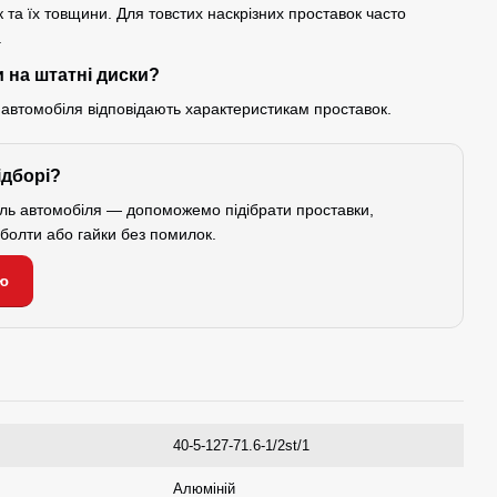
 та їх товщини. Для товстих наскрізних проставок часто
.
 на штатні диски?
 автомобіля відповідають характеристикам проставок.
ідборі?
ель автомобіля — допоможемо підібрати проставки,
і болти або гайки без помилок.
ю
40-5-127-71.6-1/2st/1
Алюміній