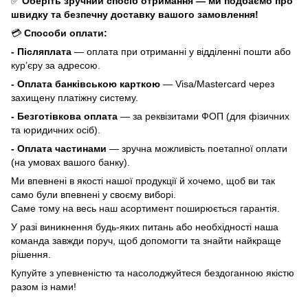
✅
Оберіть зручний спосіб отримання — ми подбаємо про
швидку та безпечну доставку вашого замовлення!
💳
Способи оплати:
- Післяплата
— оплата при отриманні у відділенні пошти або
кур’єру за адресою.
- Оплата банківською карткою
— Visa/Mastercard через
захищену платіжну систему.
- Безготівкова оплата
— за реквізитами ФОП (для фізичних
та юридичних осіб).
- Оплата частинами
— зручна можливість поетапної оплати
(на умовах вашого банку).
Ми впевнені в якості нашої продукції й хочемо, щоб ви так
само були впевнені у своєму виборі.
Саме тому на весь наш асортимент поширюється гарантія.
У разі виникнення будь-яких питань або необхідності наша
команда завжди поруч, щоб допомогти та знайти найкраще
рішення.
Купуйте з упевненістю та насолоджуйтеся бездоганною якістю
разом із нами!