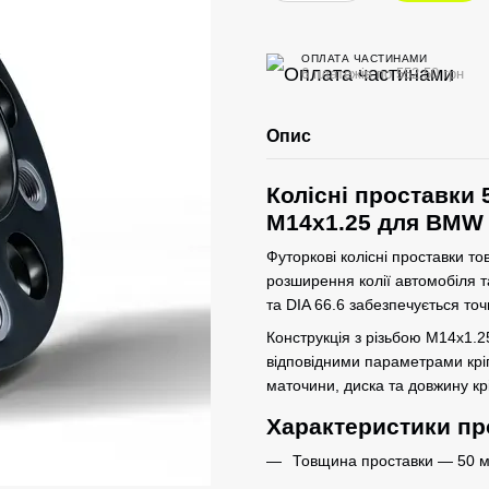
ОПЛАТА ЧАСТИНАМИ
6 платежів по 552.50 грн
Опис
Колісні проставки 
M14x1.25 для BMW 
Футоркові колісні проставки т
розширення колії автомобіля 
та DIA 66.6 забезпечується точ
Конструкція з різьбою M14x1.2
відповідними параметрами крі
маточини, диска та довжину кр
Характеристики пр
Товщина проставки — 50 м