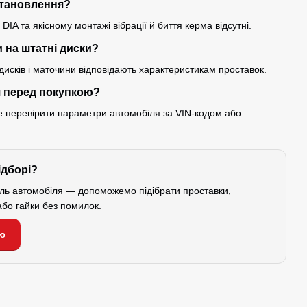
встановлення?
IA та якісному монтажі вібрації й биття керма відсутні.
 на штатні диски?
исків і маточини відповідають характеристикам проставок.
я перед покупкою?
ще перевірити параметри автомобіля за VIN-кодом або
ідборі?
ель автомобіля — допоможемо підібрати проставки,
або гайки без помилок.
ю