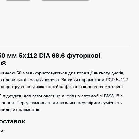
50 мм 5x112 DIA 66.6 футоркові
i8
овщиною 50 мм використовуються для корекції вильоту дисків,
та правильної посадки колеса. Завдяки параметрам PCD 5x112
не центрування диска і надійна фіксація колеса на маточині.
5 підходить для встановлення дисків на автомобілі BMW i8 з
плення. Перед замовленням важливо перевірити сумісність
іпильних елементів.
оставок
м;