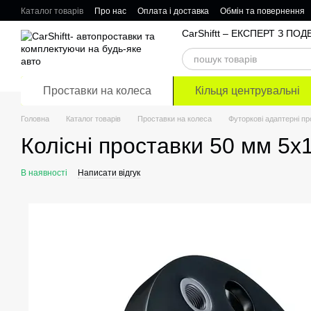
Перейти до основного контенту
Каталог товарів
Про нас
Оплата і доставка
Обмін та повернення
Відгуки про магазин
CarShiftt – ЕКСПЕРТ З П
Проставки на колеса
Кільця центрувальні
Головна
Каталог товарів
Проставки на колеса
Футоркові адаптерні п
Колісні проставки 50 мм 5х
В наявності
Написати відгук