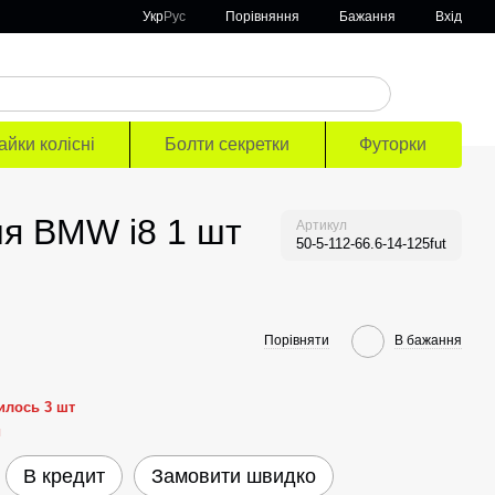
Порівняння
Укр
Рус
Бажання
Вхід
айки колісні
Болти секретки
Футорки
ля BMW i8 1 шт
Артикул
50-5-112-66.6-14-125fut
Порівняти
В бажання
илось 3 шт
й
В кредит
Замовити швидко