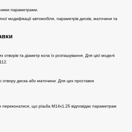
ідними параметрами.
тної модифікації автомобіля, параметрів дисків, маточини та
авки
их отворів та діаметр кола їх розташування. Для цієї моделі
112.
о отвору диска або маточини. Для цих проставок
 переконатися, що різьба M14x1.25 відповідає параметрам