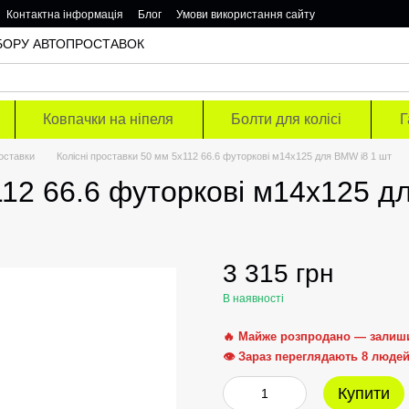
Контактна інформація
Блог
Умови використання сайту
ОДБОРУ АВТОПРОСТАВОК
Ковпачки на ніпеля
Болти для колісі
Г
роставки
Колісні проставки 50 мм 5х112 66.6 футоркові м14х125 для BMW i8 1 шт
112 66.6 футоркові м14х125 д
3 315 грн
В наявності
🔥 Майже розпродано — залиш
👁 Зараз переглядають 8 люде
Купити