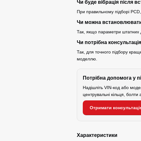
Чи буде вібрація після 
При правильному підборі PCD, D
Чи можна встановлювати
Так, якщо параметри штатних д
Чи потрібна консультаці
Так, для точного підбору кра
моделлю.
Потрібна допомога у п
Надішліть VIN-код або мод
центрувальні кільця, болти 
Отримати консультаці
Характеристики