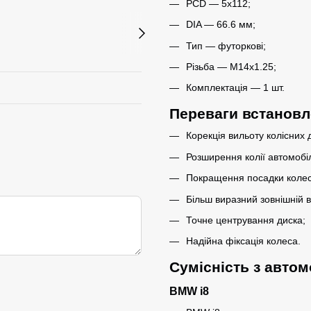
PCD — 5x112;
DIA — 66.6 мм;
Тип — футоркові;
Різьба — M14x1.25;
Комплектація — 1 шт.
Переваги встановл
Корекція вильоту колісних д
Розширення колії автомобі
Покращення посадки колеса
Більш виразний зовнішній в
Точне центрування диска;
Надійна фіксація колеса.
Сумісність з авто
BMW i8