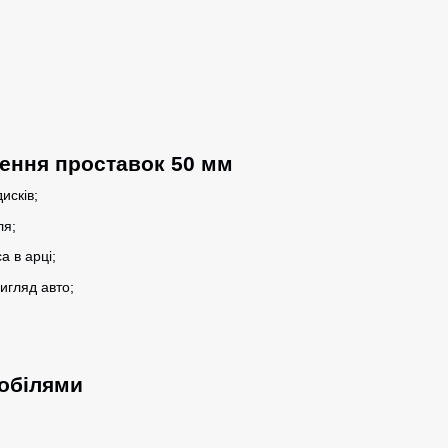
ення проставок 50 мм
исків;
ля;
 в арці;
игляд авто;
мобілями