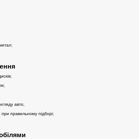
метал;
лення
исків;
ля;
гляду авто;
 при правильному підборі;
мобілями