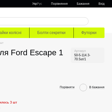
Порівняння
Укр
Рус
Бажання
Вхід
айки колісні
Болти секретки
Футорки
 шт
для Ford Escape 1
Артикул
50-5-114.3-
70.5st/1
Порівняти
В бажання
илось 3 шт
й