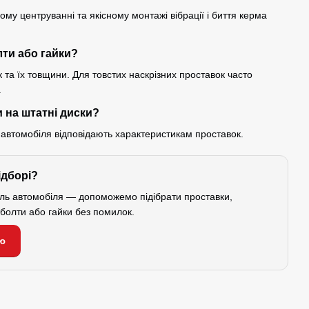
му центруванні та якісному монтажі вібрації і биття керма
лти або гайки?
 та їх товщини. Для товстих наскрізних проставок часто
.
 на штатні диски?
 автомобіля відповідають характеристикам проставок.
ідборі?
ель автомобіля — допоможемо підібрати проставки,
і болти або гайки без помилок.
ю