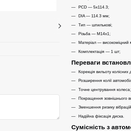
PCD — 5x114.3;
DIA — 114.3 мм;
Тип — шпилькові;
Різьба — M14x1;
Матеріал — високоміцний 
Комплектація — 1 шт;
Переваги встанов
Корекція вильоту колісних д
Розширення колії автомобі
Точне центрування колеса;
Покращення зовнішнього ви
Зменшення ризику вібрацій
Надійна фіксація диска.
Сумісність з авто