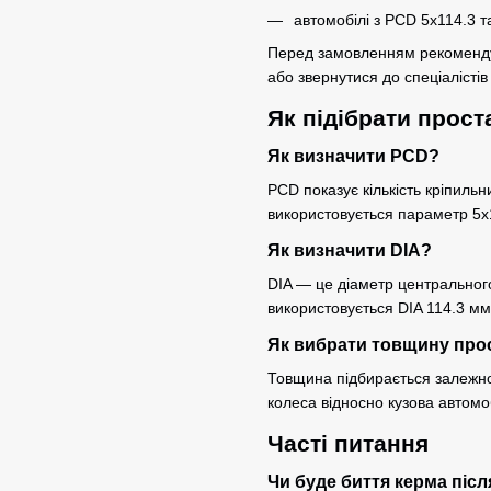
автомобілі з PCD 5x114.3 та
Перед замовленням рекомендує
або звернутися до спеціалісті
Як підібрати прост
Як визначити PCD?
PCD показує кількість кріпильн
використовується параметр 5x
Як визначити DIA?
DIA — це діаметр центральног
використовується DIA 114.3 мм
Як вибрати товщину про
Товщина підбирається залежно 
колеса відносно кузова автомо
Часті питання
Чи буде биття керма піс