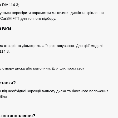
 DIA 114.3;
ться перевірити параметри маточини, дисків та кріплення
в CarSHIFTT для точного підбору.
авки
их отворів та діаметр кола їх розташування. Для цієї моделі
114.3.
о отвору диска або маточини. Для цих проставок
.
ставки?
від необхідної корекції вильоту диска та бажаного положення
біля.
ля встановлення?