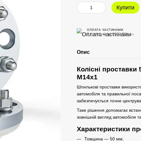
Купити
ОПЛАТА ЧАСТИНАМИ
6 платежів по 552.50 грн
Опис
Колісні проставки 
M14x1
Шпилькові проставки використо
автомобіля та правильної пос
забезпечується точне центрува
Таке рішення допомагає вста
зовнішній вигляд автомобіля та
Характеристики пр
Товщина — 50 мм;