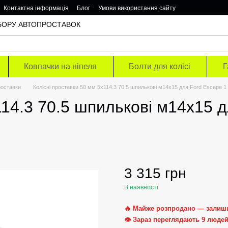
Контактна інформація
Блог
Умови використання сайту
ОДБОРУ АВТОПРОСТАВОК
Ковпачки на ніпеля
Болти для колісі
Г
роставки
Колісні проставки 50 мм 5х114.3 70.5 шпилькові м14х15 для Ford Escape 1
114.3 70.5 шпилькові м14х15 
3 315 грн
В наявності
🔥 Майже розпродано — залиш
👁 Зараз переглядають 9 люде