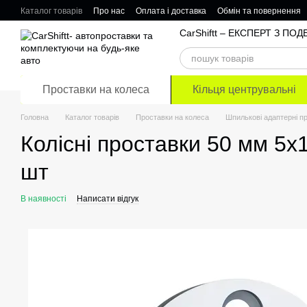
Перейти до основного контенту
Каталог товарів
Про нас
Оплата і доставка
Обмін та повернення
Відгуки про магазин
CarShiftt – ЕКСПЕРТ З П
Проставки на колеса
Кільця центрувальні
Головна
Каталог товарів
Проставки на колеса
Шпилькові адаптерні п
Колісні проставки 50 мм 5х
шт
В наявності
Написати відгук