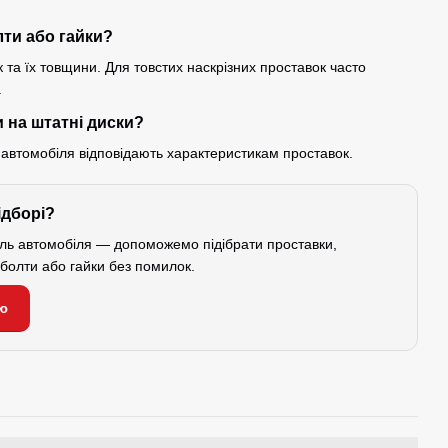
лти або гайки?
 та їх товщини. Для товстих наскрізних проставок часто
.
 на штатні диски?
 автомобіля відповідають характеристикам проставок.
ідборі?
ель автомобіля — допоможемо підібрати проставки,
і болти або гайки без помилок.
ю