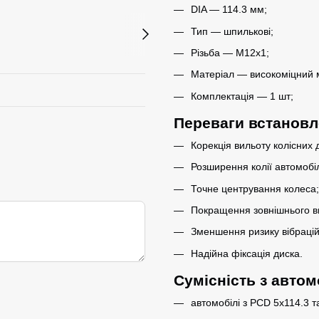
DIA — 114.3 мм;
Тип — шпилькові;
Різьба — M12x1;
Матеріал — високоміцний 
Комплектація — 1 шт;
Переваги встанов
Корекція вильоту колісних д
Розширення колії автомобі
Точне центрування колеса;
Покращення зовнішнього ви
Зменшення ризику вібрацій
Надійна фіксація диска.
Сумісність з авто
автомобілі з PCD 5x114.3 та