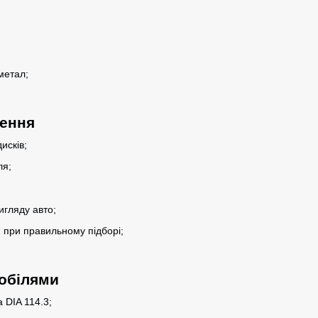
метал;
лення
исків;
ля;
гляду авто;
 при правильному підборі;
мобілями
 DIA 114.3;