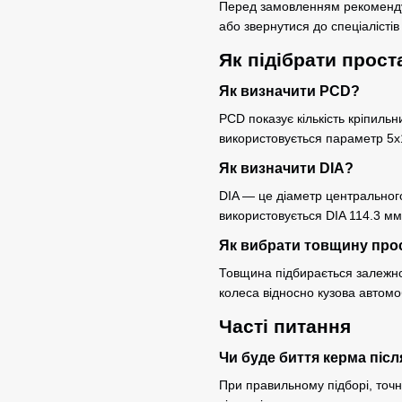
Перед замовленням рекомендує
або звернутися до спеціалісті
Як підібрати прост
Як визначити PCD?
PCD показує кількість кріпильн
використовується параметр 5x
Як визначити DIA?
DIA — це діаметр центральног
використовується DIA 114.3 мм
Як вибрати товщину про
Товщина підбирається залежно 
колеса відносно кузова автомо
Часті питання
Чи буде биття керма піс
При правильному підборі, точно