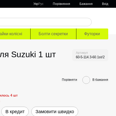
Порівняння
Укр
Рус
Бажання
Вхід
айки колісні
Болти секретки
Футорки
ля Suzuki 1 шт
Артикул
60-5-114.3-60.1st/2
Порівняти
В бажання
илось 4 шт
й
В кредит
Замовити швидко