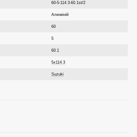
60-5-114.3-60.1st/2
Алюміній
60
5
60.1
5x114.3
Suzuki