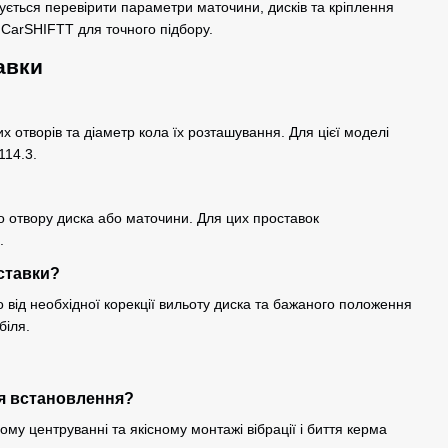
ться перевірити параметри маточини, дисків та кріплення
в CarSHIFTT для точного підбору.
авки
их отворів та діаметр кола їх розташування. Для цієї моделі
114.3.
о отвору диска або маточини. Для цих проставок
.
ставки?
від необхідної корекції вильоту диска та бажаного положення
біля.
ля встановлення?
му центруванні та якісному монтажі вібрації і биття керма