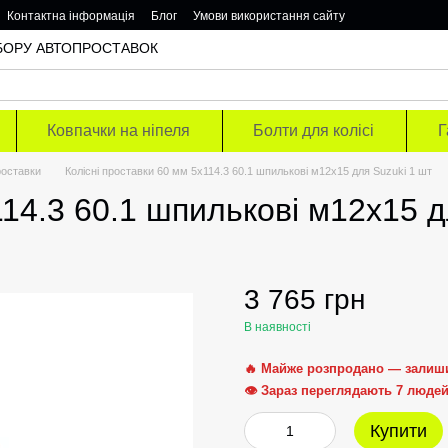
Контактна інформація
Блог
Умови використання сайту
ОДБОРУ АВТОПРОСТАВОК
Ковпачки на ніпеля
Болти для колісі
Г
роставки
Колісні проставки 60 мм 5х114.3 60.1 шпилькові м12х15 для Suzuki 1 шт
114.3 60.1 шпилькові м12х15 д
3 765 грн
В наявності
🔥 Майже розпродано — залиш
👁 Зараз переглядають 7 люде
Купити