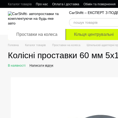
Перейти до основного контенту
Каталог товарів
Про нас
Оплата і доставка
Обмін та повернення
Відгуки про магазин
CarShiftt – ЕКСПЕРТ З П
Проставки на колеса
Кільця центрувальні
Головна
Каталог товарів
Проставки на колеса
Шпилькові адаптерні п
Колісні проставки 60 мм 5х
В наявності
Написати відгук