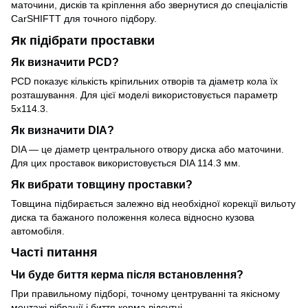
маточини, дисків та кріплення або звернутися до спеціалістів
CarSHIFTT для точного підбору.
Як підібрати проставки
Як визначити PCD?
PCD показує кількість кріпильних отворів та діаметр кола їх
розташування. Для цієї моделі використовується параметр
5x114.3.
Як визначити DIA?
DIA — це діаметр центрального отвору диска або маточини.
Для цих проставок використовується DIA 114.3 мм.
Як вибрати товщину проставки?
Товщина підбирається залежно від необхідної корекції вильоту
диска та бажаного положення колеса відносно кузова
автомобіля.
Часті питання
Чи буде биття керма після встановлення?
При правильному підборі, точному центруванні та якісному
монтажі вібрації і биття керма відсутні.