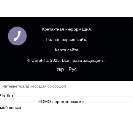
Контактная информация
Полная версия сайта
Карта сайта
© CarShiftt, 2025. Все права защищены.
Укр
Рус
Интернет-магазин создан с Хорошоп
Чатбот
-----------------------------------------------------------------
--------------
------------------------- FOMO перед кнопками
----------------------------
моб версія.
-------------------------------------