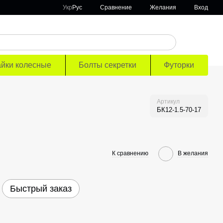
Сравнение
Укр
Рус
Желания
Вход
айки колесные
Болты секретки
Футорки
Артикул
БК12-1.5-70-17
К сравнению
В желания
Быстрый заказ