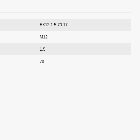
БК12-1.5-70-17
M12
1.5
70