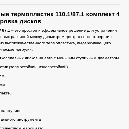
ые термопластик 110.1/87.1 комплект 4
тровка дисков
 87.1
– это простое и эффективное решение для устранения
анных разницей между диаметром центрального отверстия
 из высококачественного термопластика, выдерживающего
ческие нагрузки.
егкосплавных дисков на авто с меньшим ступичным диаметром.
тик (термостойкий, износостойкий)
мм
 мм
лекте.
 на ступице
иального инструмента
оличеством марок авто