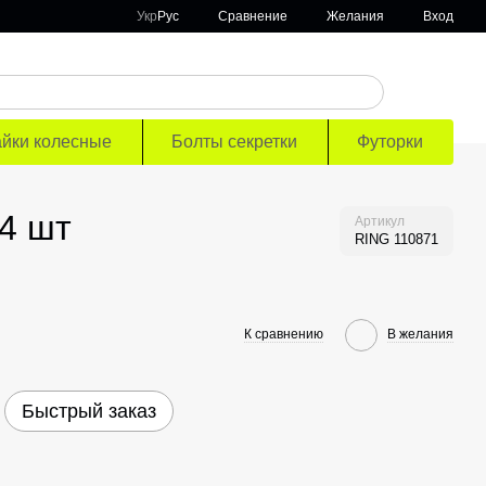
Сравнение
Укр
Рус
Желания
Вход
айки колесные
Болты секретки
Футорки
 4 шт
Артикул
RING 110871
К сравнению
В желания
Быстрый заказ