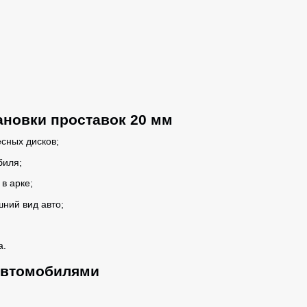
новки проставок 20 мм
сных дисков;
биля;
в арке;
ний вид авто;
а.
автомобилями