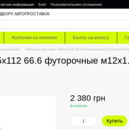
тактная информация
Блог
Пользовательское соглашение
 ПОДБОРУ АВТОПРОСТАВОК
Колпачки на ниппеля
Болты на колеса
Г
ые проставки
Колесные проставки 20мм 5х112 66.6 футорочные м12х1.5 для Merce
х112 66.6 футорочные м12х1.
2 380 грн
В наличии
Купить