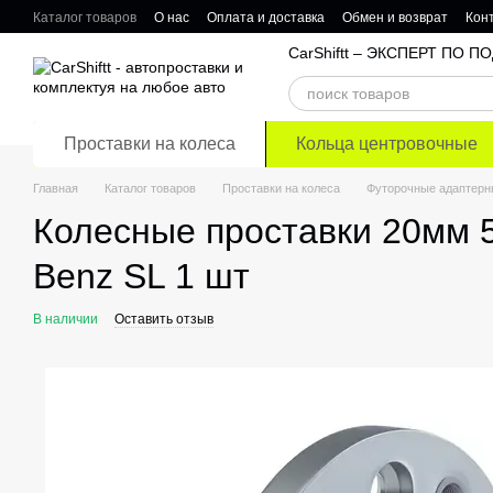
Перейти к основному контенту
Каталог товаров
О нас
Оплата и доставка
Обмен и возврат
Кон
Отзывы о магазине
CarShiftt – ЭКСПЕРТ ПО
Проставки на колеса
Кольца центровочные
Главная
Каталог товаров
Проставки на колеса
Футорочные адаптерн
Колесные проставки 20мм 5
Benz SL 1 шт
В наличии
Оставить отзыв