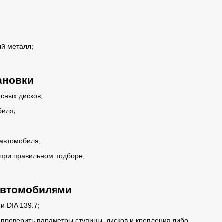
й металл;
ановки
сных дисков;
биля;
автомобиля;
при правильном подборе;
.
автомобилями
и DIA 139.7;
 проверить параметры ступицы, дисков и крепления либо