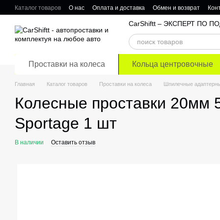
Перейти к основному контенту
Каталог товаров
О нас
Оплата и доставка
Обмен и возврат
Кон
Отзывы о магазине
CarShiftt – ЭКСПЕРТ ПО
Проставки на колеса
Кольца центровочные
Главная
Каталог товаров
Проставки на колеса
Шпилечные адаптерны
Колесные проставки 20мм 5
Sportage 1 шт
В наличии
Оставить отзыв