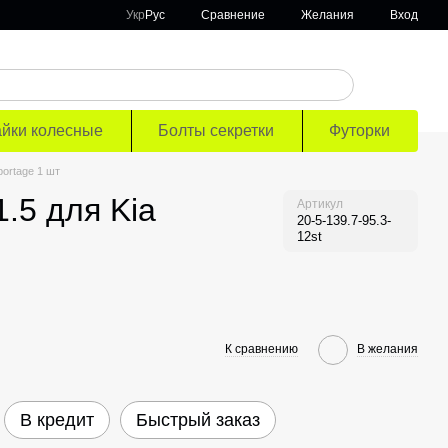
Сравнение
Укр
Рус
Желания
Вход
айки колесные
Болты секретки
Футорки
ortage 1 шт
.5 для Kia
Артикул
20-5-139.7-95.3-
12st
К сравнению
В желания
В кредит
Быстрый заказ