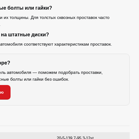
ые болты или гайки?
 и их толщины. Для толстых сквозных проставок часто
.
 на штатные диски?
автомобиля соответствуют характеристикам проставок.
оре?
ель автомобиля — поможем подобрать проставки,
сные болты или гайки без ошибок.
ию
20-5-139.7-95.3-12st