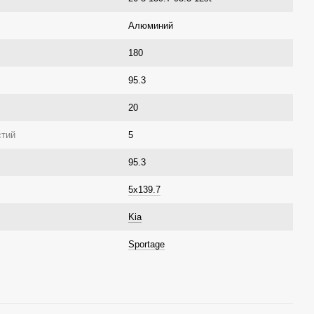
Алюминий
180
95.3
20
стий
5
95.3
5x139.7
Kia
Sportage