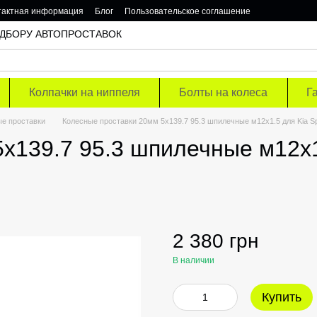
тактная информация
Блог
Пользовательское соглашение
 ПОДБОРУ АВТОПРОСТАВОК
Колпачки на ниппеля
Болты на колеса
Г
е проставки
Колесные проставки 20мм 5х139.7 95.3 шпилечные м12х1.5 для Kia Sp
х139.7 95.3 шпилечные м12х1
2 380 грн
В наличии
Купить