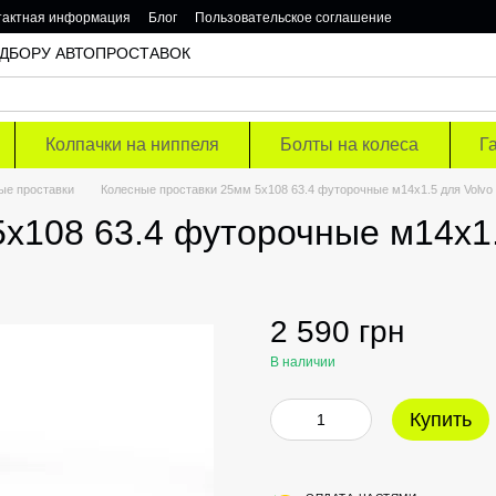
тактная информация
Блог
Пользовательское соглашение
 ПОДБОРУ АВТОПРОСТАВОК
Колпачки на ниппеля
Болты на колеса
Г
ые проставки
Колесные проставки 25мм 5х108 63.4 футорочные м14х1.5 для Volvo
х108 63.4 футорочные м14х1.
2 590 грн
В наличии
Купить