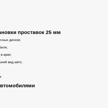
новки проставок 25 мм
сных дисков;
биля;
в арке;
ний вид авто;
а.
автомобилями