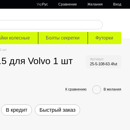
Сравнение
Укр
Рус
Желания
Вход
айки колесные
Болты секретки
Футорки
 1 шт
5 для Volvo 1 шт
Артикул
25-5-108-63.4fut
К сравнению
В желания
В кредит
Быстрый заказ