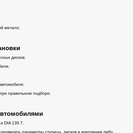
й металл;
ановки
сных дисков;
биля;
автомобиля;
при правильном подборе;
.
автомобилями
и DIA 139.7;
 проверить параметры ступицы, дисков и крепления либо