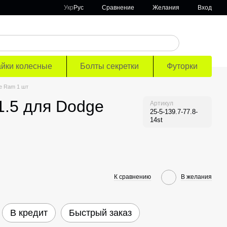
Сравнение
Укр
Рус
Желания
Вход
айки колесные
Болты секретки
Футорки
e Ram 1 шт
1.5 для Dodge
Артикул
25-5-139.7-77.8-
14st
К сравнению
В желания
В кредит
Быстрый заказ