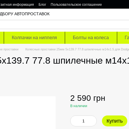
тактная информация
Блог
Пользовательское соглашение
 ПОДБОРУ АВТОПРОСТАВОК
Колпачки на ниппеля
Болты на колеса
Г
е проставки
Колесные проставки 25мм 5х139.7 77.8 шпилечные м14х1.5 для Dodg
5х139.7 77.8 шпилечные м14х
2 590 грн
В наличии
Купить