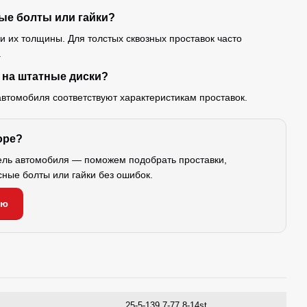
ые болты или гайки?
 и их толщины. Для толстых сквозных проставок часто
.
 на штатные диски?
автомобиля соответствуют характеристикам проставок.
оре?
ель автомобиля — поможем подобрать проставки,
сные болты или гайки без ошибок.
ию
25-5-139.7-77.8-14st