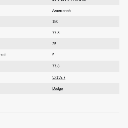
Алюминий
180
77.8
25
стий
5
77.8
5x139.7
Dodge