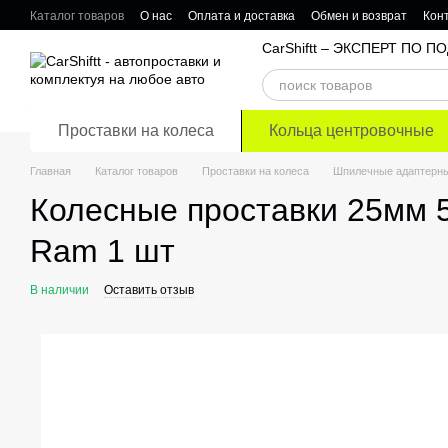
Перейти к основному контенту
Каталог товаров
О нас
Оплата и доставка
Обмен и возврат
Кон
Отзывы о магазине
CarShiftt – ЭКСПЕРТ ПО
Проставки на колеса
Кольца центровочные
Главная
Каталог товаров
Проставки на колеса
Шпилечные адаптерны
Колесные проставки 25мм 
Ram 1 шт
В наличии
Оставить отзыв