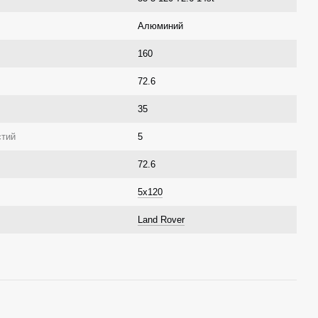
Алюминий
160
72.6
35
стий
5
72.6
5x120
Land Rover