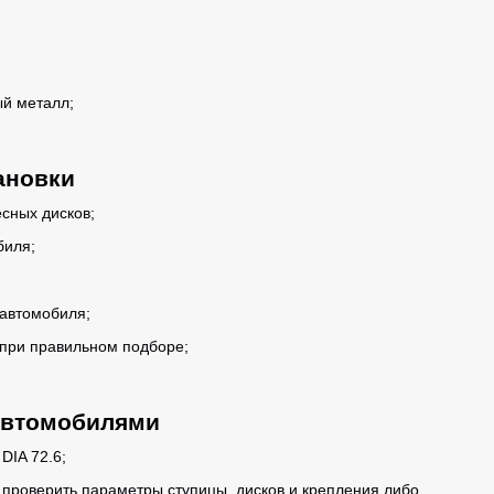
й металл;
ановки
сных дисков;
биля;
автомобиля;
при правильном подборе;
.
автомобилями
DIA 72.6;
 проверить параметры ступицы, дисков и крепления либо