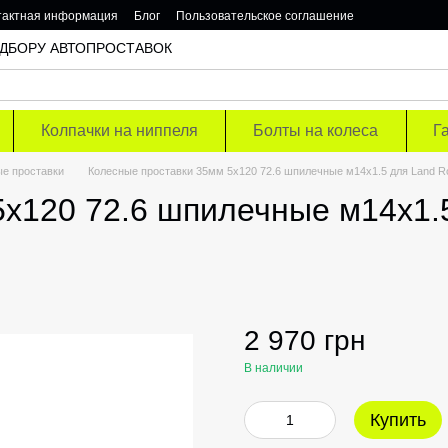
тактная информация
Блог
Пользовательское соглашение
 ПОДБОРУ АВТОПРОСТАВОК
Колпачки на ниппеля
Болты на колеса
Г
е проставки
Колесные проставки 35мм 5х120 72.6 шпилечные м14х1.5 для Land R
х120 72.6 шпилечные м14х1.5
2 970 грн
В наличии
Купить