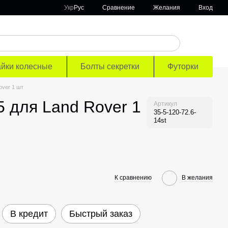
Сравнение
Укр
Рус
Желания
Вход
айки колесные
Болты секретки
Футорки
over 1 шт
 для Land Rover 1
Артикул
35-5-120-72.6-
14st
К сравнению
В желания
В кредит
Быстрый заказ