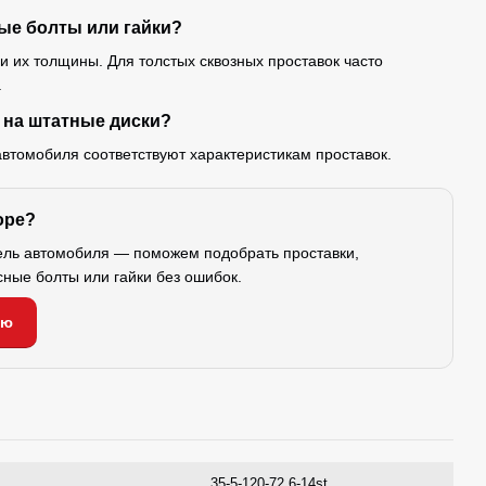
ые болты или гайки?
 и их толщины. Для толстых сквозных проставок часто
.
 на штатные диски?
автомобиля соответствуют характеристикам проставок.
оре?
ель автомобиля — поможем подобрать проставки,
сные болты или гайки без ошибок.
ию
35-5-120-72.6-14st