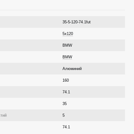
35-5-120-74.1fut
5x120
BMW
BMW
Алюминий
160
74.1
35
стий
5
74.1