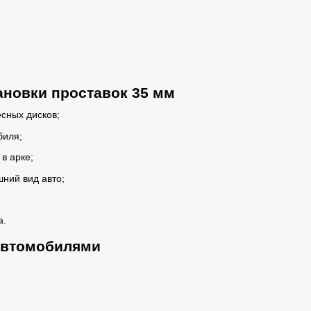
новки проставок 35 мм
сных дисков;
биля;
в арке;
ний вид авто;
а.
автомобилями