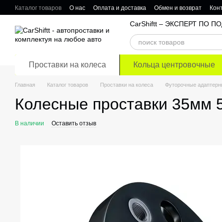
Перейти к основному контенту
Каталог товаров
О нас
Оплата и доставка
Обмен и возврат
Кон
Отзывы о магазине
CarShiftt – ЭКСПЕРТ ПО
Проставки на колеса
Кольца центровочные
Главная
Каталог товаров
Проставки на колеса
Футорочные адаптерн
Колесные проставки 35мм 
В наличии
Оставить отзыв