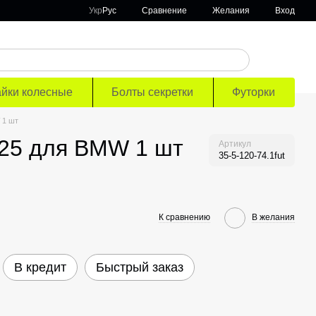
Сравнение
Укр
Рус
Желания
Вход
айки колесные
Болты секретки
Футорки
 1 шт
125 для BMW 1 шт
Артикул
35-5-120-74.1fut
К сравнению
В желания
В кредит
Быстрый заказ