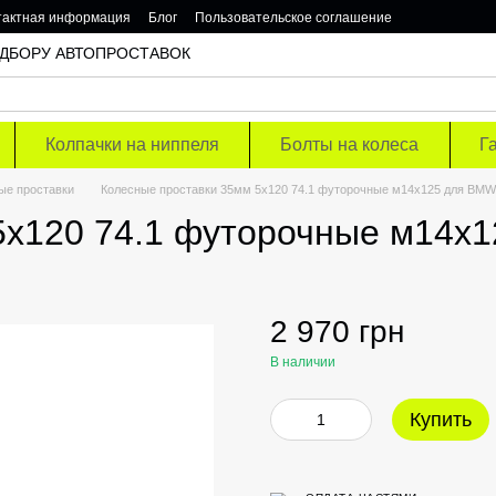
тактная информация
Блог
Пользовательское соглашение
 ПОДБОРУ АВТОПРОСТАВОК
Колпачки на ниппеля
Болты на колеса
Г
ые проставки
Колесные проставки 35мм 5х120 74.1 футорочные м14х125 для BMW
5х120 74.1 футорочные м14х
2 970 грн
В наличии
Купить