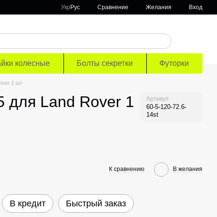
Сравнение
Укр
Рус
Желания
Вход
айки колесные
Болты секретки
Футорки
over 1 шт
 для Land Rover 1
Артикул
60-5-120-72.6-
14st
К сравнению
В желания
В кредит
Быстрый заказ