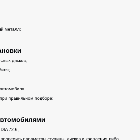
й металл;
ановки
сных дисков;
биля;
автомобиля;
при правильном подборе;
.
автомобилями
DIA 72.6;
 проверить параметры ступицы, дисков и крепления либо