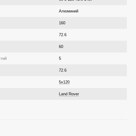
Алюминий
160
72.6
60
стий
5
72.6
5x120
Land Rover