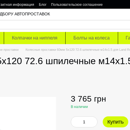
тактная информация
Блог
Пользовательское соглашение
 ПОДБОРУ АВТОПРОСТАВОК
Колпачки на ниппеля
Болты на колеса
Г
е проставки
Колесные проставки 60мм 5х120 72.6 шпилечные м14х1.5 для Land R
х120 72.6 шпилечные м14х1.5
3 765 грн
В наличии
Купить