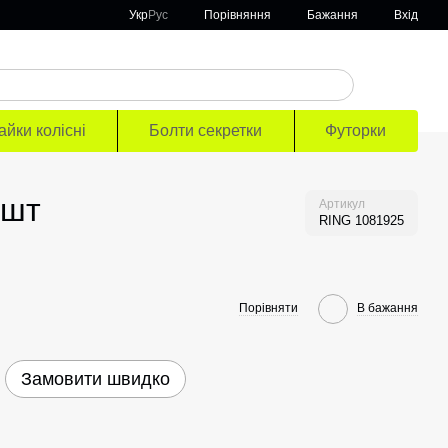
Порівняння
Укр
Рус
Бажання
Вхід
айки колісні
Болти секретки
Футорки
 шт
Артикул
RING 1081925
Порівняти
В бажання
Замовити швидко