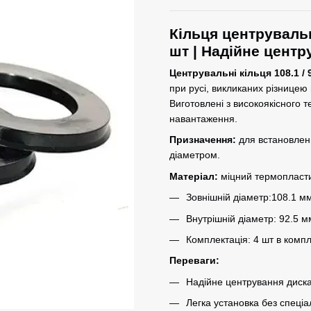
Кільця центрувальн
шт | Надійне центр
Центрувальні кільця 108.1 / 
при русі, викликаних різницею
Виготовлені з високоякісного 
навантаження.
Призначення:
для встановлен
діаметром.
Матеріал:
міцний термопластик
Зовнішній діаметр:108.1 м
Внутрішній діаметр: 92.5 м
Комплектація: 4 шт в компл
Переваги:
Надійне центрування диска
Легка установка без спеціа