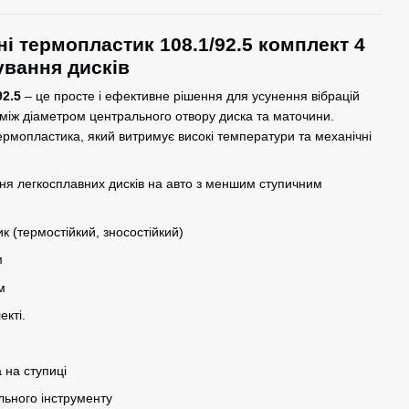
і термопластик 108.1/92.5 комплект 4
ування дисків
92.5
– це просте і ефективне рішення для усунення вібрацій
 між діаметром центрального отвору диска та маточини.
термопластика, який витримує високі температури та механічні
ня легкосплавних дисків на авто з меншим ступичним
 (термостійкий, зносостійкий)
м
м
екті.
 на ступиці
льного інструменту