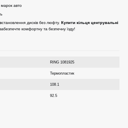
ю марок авто
ть
 встановлення дисків без люфту.
Купити кільця центрувальні
 забезпечте комфортну та безпечну їзду!
RING 1081925
Термопластик
108.1
92.5