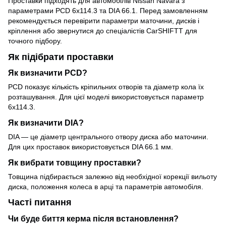
Проставки підходять для автомобілів Nissan Navara з
параметрами PCD 6x114.3 та DIA 66.1. Перед замовленням
рекомендується перевірити параметри маточини, дисків і
кріплення або звернутися до спеціалістів CarSHIFTT для
точного підбору.
Як підібрати проставки
Як визначити PCD?
PCD показує кількість кріпильних отворів та діаметр кола їх
розташування. Для цієї моделі використовується параметр
6x114.3.
Як визначити DIA?
DIA — це діаметр центрального отвору диска або маточини.
Для цих проставок використовується DIA 66.1 мм.
Як вибрати товщину проставки?
Товщина підбирається залежно від необхідної корекції вильоту
диска, положення колеса в арці та параметрів автомобіля.
Часті питання
Чи буде биття керма після встановлення?