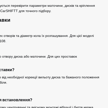
ться перевірити параметри маточини, дисків та кріплення
в CarSHIFTT для точного підбору.
авки
их отворів та діаметр кола їх розташування. Для цієї моделі
108.
о отвору диска або маточини. Для цих проставок
ставки?
від необхідної корекції вильоту диска та бажаного положення
біля.
ля встановлення?
му центруванні та якісному монтажі вібрації і биття керма