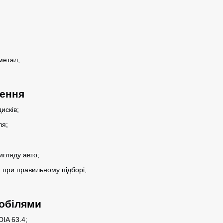
метал;
лення
исків;
ля;
гляду авто;
 при правильному підборі;
мобілями
DIA 63.4;