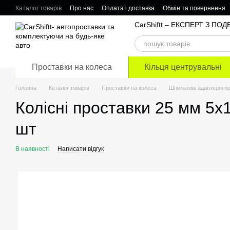
Перейти до основного контенту
Каталог товарів
Про нас
Оплата і доставка
Обмін та повернення
Відгуки про магазин
CarShiftt – ЕКСПЕРТ З П
Проставки на колеса
Кільця центрувальні
Головна
Каталог товарів
Проставки на колеса
Шпилькові адаптерні п
Колісні проставки 25 мм 5х
шт
В наявності
Написати відгук