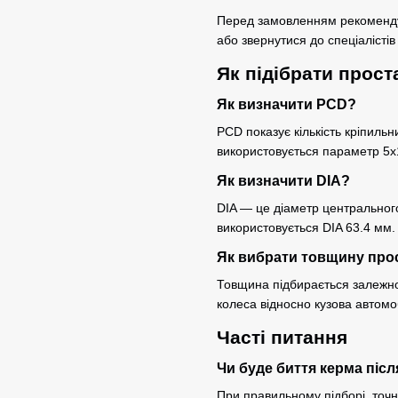
Перед замовленням рекомендує
або звернутися до спеціалісті
Як підібрати прост
Як визначити PCD?
PCD показує кількість кріпильн
використовується параметр 5x
Як визначити DIA?
DIA — це діаметр центральног
використовується DIA 63.4 мм.
Як вибрати товщину про
Товщина підбирається залежно 
колеса відносно кузова автомо
Часті питання
Чи буде биття керма піс
При правильному підборі, точно