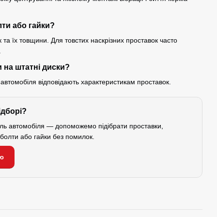
лти або гайки?
 та їх товщини. Для товстих наскрізних проставок часто
.
 на штатні диски?
 автомобіля відповідають характеристикам проставок.
ідборі?
ель автомобіля — допоможемо підібрати проставки,
і болти або гайки без помилок.
ю