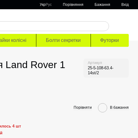
Порівняння
Укр
Рус
Бажання
Вхід
айки колісні
Болти секретки
Футорки
я Land Rover 1
Артикул
25-5-108-63.4-
14st/2
Порівняти
В бажання
илось 4 шт
ей