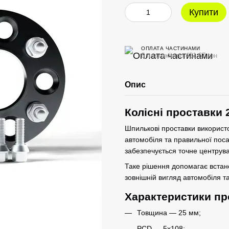
Купити
ОПЛАТА ЧАСТИНАМИ
6 платежів по 431.67 грн
Опис
Колісні проставки 
Шпилькові проставки використо
автомобіля та правильної пос
забезпечується точне центрува
Таке рішення допомагає вста
зовнішній вигляд автомобіля та
Характеристики пр
Товщина — 25 мм;
PCD — 5x108;