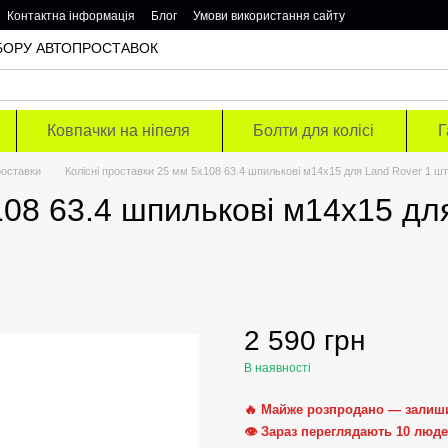
Контактна інформація
Блог
Умови використання сайту
ОДБОРУ АВТОПРОСТАВОК
Ковпачки на ніпеля
Болти для колісі
Г
роставки
Колісні проставки 25 мм 5х108 63.4 шпилькові м14х15 для Land Rover 1 шт
108 63.4 шпилькові м14х15 дл
2 590 грн
В наявності
🔥 Майже розпродано — залиш
👁 Зараз переглядають 10 люд