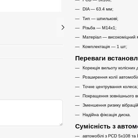
DIA — 63.4 мм;
Тип — шпилькові;
Різьба — M14x1;
Матеріал — високоміцний 
Комплектація — 1 шт;
Переваги встанов
Корекція вильоту колісних д
Розширення колії автомобі
Точне центрування колеса;
Покращення зовнішнього ви
Зменшення ризику вібрацій
Надійна фіксація диска.
Сумісність з авто
автомобілі з PCD 5x108 та 