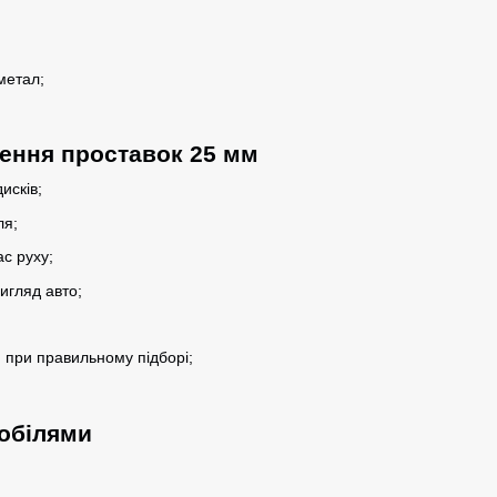
метал;
ення проставок 25 мм
исків;
ля;
ас руху;
игляд авто;
 при правильному підборі;
мобілями