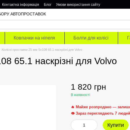
Контактна інформація
Блог
Умови використання сайту
ОДБОРУ АВТОПРОСТАВОК
Ковпачки на ніпеля
Болти для колісі
Г
Колісні проставки 25 мм 5х108 65.1 наскрізні для Volvo
08 65.1 наскрізні для Volvo
1 820 грн
В наявності
🔥 Майже розпродано — залиш
👁 Зараз переглядають 7 люде
Купити