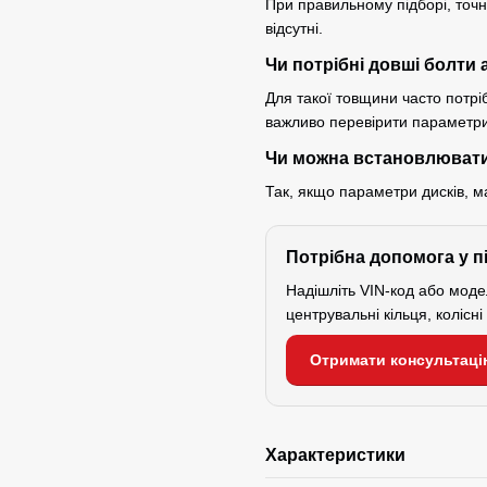
При правильному підборі, точн
відсутні.
Чи потрібні довші болти 
Для такої товщини часто потр
важливо перевірити параметри 
Чи можна встановлювати
Так, якщо параметри дисків, м
Потрібна допомога у п
Надішліть VIN-код або мод
центрувальні кільця, колісн
Отримати консультаці
Характеристики