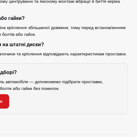
ому центруванні та якісному монтажі вібрації й биття керма
або гайки?
ібне кріплення збільшеної довжини, тому перед встановленням
болтів або гайок.
 на штатні диски?
аточини та кріплення відповідають характеристикам проставок.
ідборі?
ель автомобіля — допоможемо підібрати проставки,
і болти або гайки без помилок.
ю