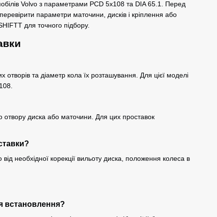
обілів Volvo з параметрами PCD 5x108 та DIA 65.1. Перед
еревірити параметри маточини, дисків і кріплення або
rSHIFTT для точного підбору.
авки
их отворів та діаметр кола їх розташування. Для цієї моделі
108.
о отвору диска або маточини. Для цих проставок
ставки?
від необхідної корекції вильоту диска, положення колеса в
.
ля встановлення?