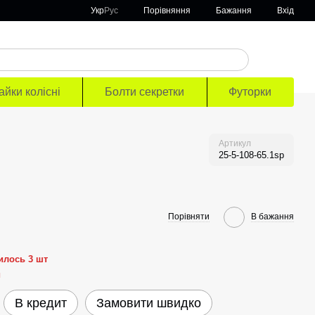
Порівняння
Укр
Рус
Бажання
Вхід
айки колісні
Болти секретки
Футорки
Артикул
25-5-108-65.1sp
Порівняти
В бажання
илось 3 шт
й
В кредит
Замовити швидко