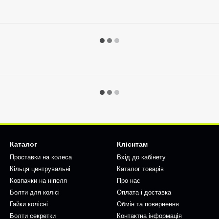
Каталог
Клієнтам
Проставки на колеса
Вхід до кабінету
Кільця центрувальні
Каталог товарів
Ковпачки на ніпеля
Про нас
Болти для колісі
Оплата і доставка
Гайки колісні
Обмін та повернення
Болти секретки
Контактна інформація