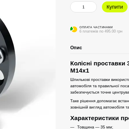
Купити
ОПЛАТА ЧАСТИНАМИ
6 платежів по 495.00 грн
Опис
Колісні проставки 
M14x1
Шпилькові проставки використо
автомобіля та правильної пос
забезпечується точне центрува
Таке рішення допомагає вста
зовнішній вигляд автомобіля та
Характеристики пр
Товщина — 35 мм;