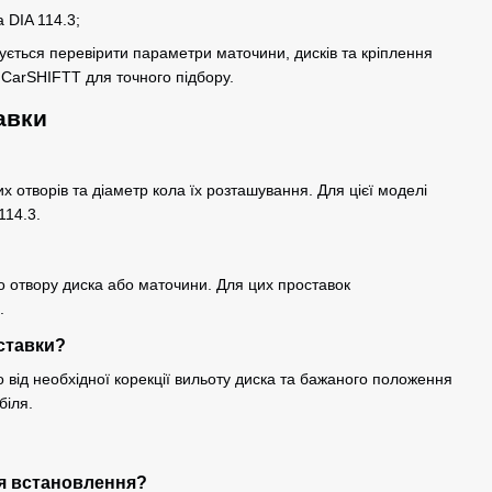
 DIA 114.3;
ться перевірити параметри маточини, дисків та кріплення
в CarSHIFTT для точного підбору.
авки
их отворів та діаметр кола їх розташування. Для цієї моделі
114.3.
о отвору диска або маточини. Для цих проставок
.
ставки?
від необхідної корекції вильоту диска та бажаного положення
біля.
ля встановлення?