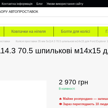
Контактна інформація
Блог
Умови використання сайту
ОДБОРУ АВТОПРОСТАВОК
Ковпачки на ніпеля
Болти для колісі
Г
роставки
Колісні проставки 35 мм 5х114.3 70.5 шпилькові м14х15 для Ford Explorer 
114.3 70.5 шпилькові м14х15 д
2 970 грн
В наявності
🔥 Майже розпродано — залиш
👁 Зараз переглядають 10 люд