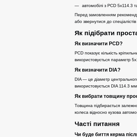
автомобілі з PCD 5x114.3 та
Перед замовленням рекомендує
або звернутися до спеціалісті
Як підібрати прост
Як визначити PCD?
PCD показує кількість кріпильн
використовується параметр 5x
Як визначити DIA?
DIA — це діаметр центральног
використовується DIA 114.3 мм
Як вибрати товщину про
Товщина підбирається залежно 
колеса відносно кузова автомо
Часті питання
Чи буде биття керма піс