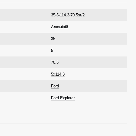
35-5-114.3-70.5st/2
Алюміній
35
5
70.5
5x114.3
Ford
Ford Explorer