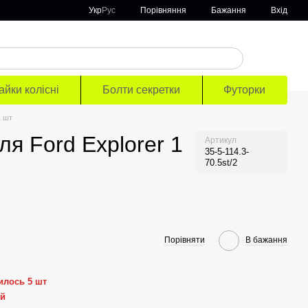
Порівняння
Укр
Рус
Бажання
Вхід
айки колісні
Болти секретки
Футорки
1 шт
ля Ford Explorer 1
Артикул
35-5-114.3-
70.5st/2
Порівняти
В бажання
илось 5 шт
ей