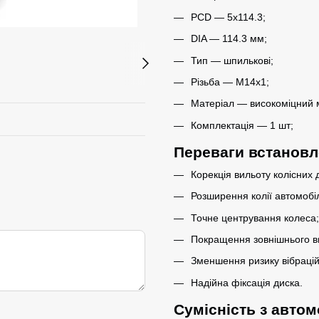
PCD — 5x114.3;
DIA — 114.3 мм;
Тип — шпилькові;
Різьба — M14x1;
Матеріал — високоміцний 
Комплектація — 1 шт;
Переваги встанов
Корекція вильоту колісних д
Розширення колії автомобі
Точне центрування колеса;
Покращення зовнішнього ви
Зменшення ризику вібрацій
Надійна фіксація диска.
Сумісність з авто