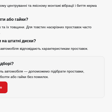
му центруванні та якісному монтажі вібрації і биття керма
лти або гайки?
 та їх товщини. Для товстих наскрізних проставок часто
.
 на штатні диски?
 автомобіля відповідають характеристикам проставок.
ідборі?
ель автомобіля — допоможемо підібрати проставки,
і болти або гайки без помилок.
ю