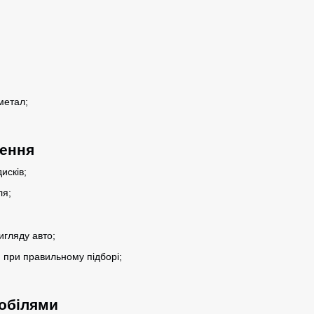
метал;
лення
исків;
ля;
гляду авто;
 при правильному підборі;
мобілями