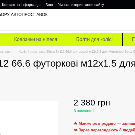
Контактна інформація
Блог
Умови використання сайту
ОДБОРУ АВТОПРОСТАВОК
Ковпачки на ніпеля
Болти для колісі
Г
роставки
Колісні проставки 20мм 5х112 66.6 футоркові м12х1.5 для Mercedes-Benz C
12 66.6 футоркові м12х1.5 дл
2 380 грн
В наявності
🔥 Майже розпродано — залиш
👁 Зараз переглядають 8 люде