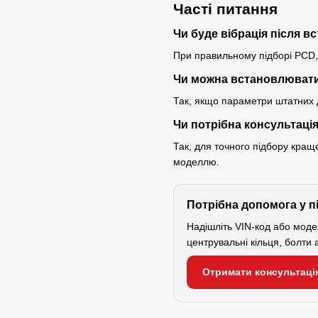
Часті питання
Чи буде вібрація після 
При правильному підборі PCD, D
Чи можна встановлювати
Так, якщо параметри штатних д
Чи потрібна консультаці
Так, для точного підбору кра
моделлю.
Потрібна допомога у п
Надішліть VIN-код або мод
центрувальні кільця, болти 
Отримати консультаці