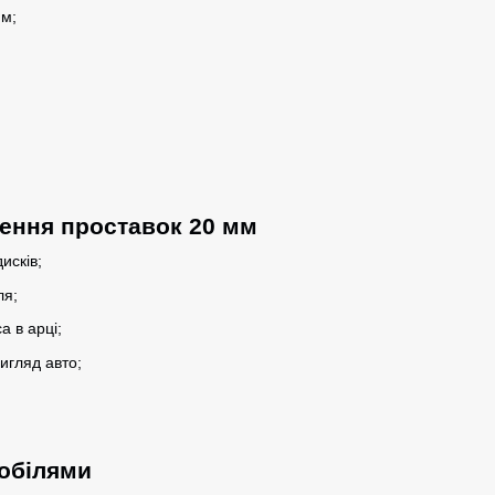
м;
ення проставок 20 мм
исків;
ля;
 в арці;
игляд авто;
мобілями