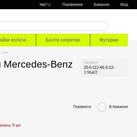
Порівняння
Укр
Рус
Бажання
Вхід
айки колісні
Болти секретки
Футорки
 1 шт
я Mercedes-Benz
Артикул
20-5-112-66.6-12-
1.5fut/2
Порівняти
В бажання
илось 5 шт
й