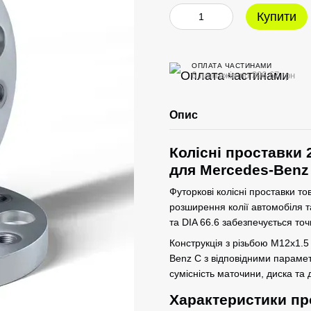
Купити
ОПЛАТА ЧАСТИНАМИ
6 платежів по 396.67 грн
Опис
Колісні проставки 
для Mercedes-Benz
Футоркові колісні проставки т
розширення колії автомобіля 
та DIA 66.6 забезпечується точ
Конструкція з різьбою M12x1.5
Benz C з відповідними параме
сумісність маточини, диска та
Характеристики пр