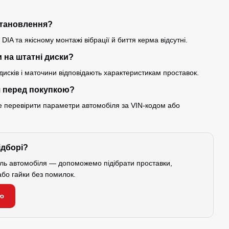
встановлення?
IA та якісному монтажі вібрації й биття керма відсутні.
 на штатні диски?
исків і маточини відповідають характеристикам проставок.
я перед покупкою?
ще перевірити параметри автомобіля за VIN-кодом або
ідборі?
ель автомобіля — допоможемо підібрати проставки,
або гайки без помилок.
ю