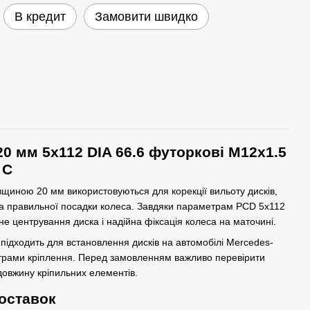
В кредит
Замовити швидко
20 мм 5x112 DIA 66.6 футоркові M12x1.5
 C
овщиною 20 мм використовуються для корекції вильоту дисків,
та правильної посадки колеса. Завдяки параметрам PCD 5x112
не центрування диска і надійна фіксація колеса на маточині.
 підходить для встановлення дисків на автомобілі Mercedes-
трами кріплення. Перед замовленням важливо перевірити
 довжину кріпильних елементів.
оставок