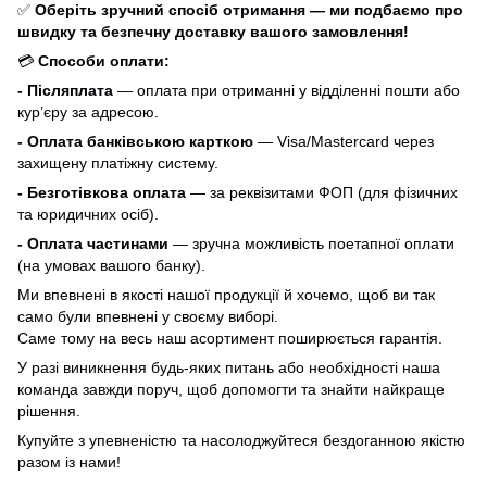
✅
Оберіть зручний спосіб отримання — ми подбаємо про
швидку та безпечну доставку вашого замовлення!
💳
Способи оплати:
- Післяплата
— оплата при отриманні у відділенні пошти або
кур’єру за адресою.
- Оплата банківською карткою
— Visa/Mastercard через
захищену платіжну систему.
- Безготівкова оплата
— за реквізитами ФОП (для фізичних
та юридичних осіб).
- Оплата частинами
— зручна можливість поетапної оплати
(на умовах вашого банку).
Ми впевнені в якості нашої продукції й хочемо, щоб ви так
само були впевнені у своєму виборі.
Саме тому на весь наш асортимент поширюється гарантія.
У разі виникнення будь-яких питань або необхідності наша
команда завжди поруч, щоб допомогти та знайти найкраще
рішення.
Купуйте з упевненістю та насолоджуйтеся бездоганною якістю
разом із нами!