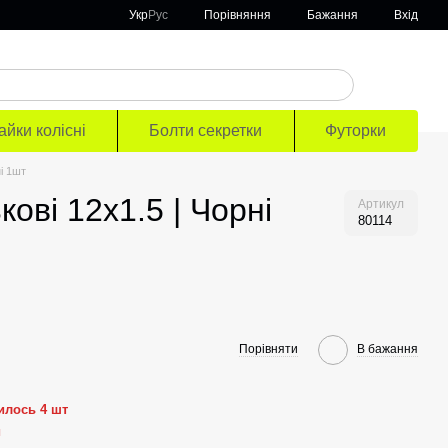
Порівняння
Укр
Рус
Бажання
Вхід
айки колісні
Болти секретки
Футорки
ні 1шт
кові 12x1.5 | Чорні
Артикул
80114
Порівняти
В бажання
илось 4 шт
й