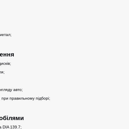
метал;
лення
исків;
ля;
гляду авто;
 при правильному підборі;
мобілями
а DIA 139.7;