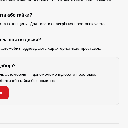
лти або гайки?
 та їх товщини. Для товстих наскрізних проставок часто
.
 на штатні диски?
 автомобіля відповідають характеристикам проставок.
ідборі?
ель автомобіля — допоможемо підібрати проставки,
і болти або гайки без помилок.
ю