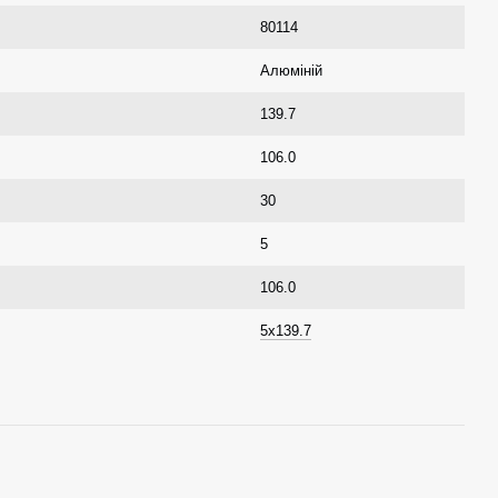
80114
Алюміній
139.7
106.0
30
5
106.0
5x139.7