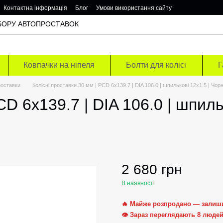
Контактна інформація
Блог
Умови використання сайту
ОДБОРУ АВТОПРОСТАВОК
Ковпачки на ніпеля
Болти для колісі
Г
роставки
Колісні проставки 30 мм | PCD 6x139.7 | DIA 106.0 | шпилькові 12x1.5 | Чор
CD 6x139.7 | DIA 106.0 | шпиль
2 680 грн
В наявності
🔥 Майже розпродано — залиш
👁 Зараз переглядають 8 люде