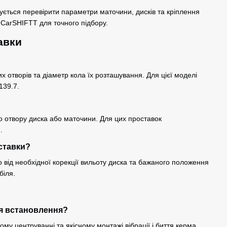
ться перевірити параметри маточини, дисків та кріплення
в CarSHIFTT для точного підбору.
авки
их отворів та діаметр кола їх розташування. Для цієї моделі
139.7.
о отвору диска або маточини. Для цих проставок
.
ставки?
від необхідної корекції вильоту диска та бажаного положення
біля.
ля встановлення?
му центруванні та якісному монтажі вібрації і биття керма