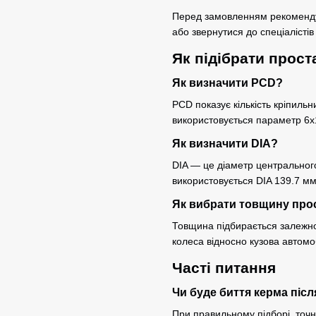
Перед замовленням рекомендує
або звернутися до спеціалісті
Як підібрати прост
Як визначити PCD?
PCD показує кількість кріпильн
використовується параметр 6x
Як визначити DIA?
DIA — це діаметр центральног
використовується DIA 139.7 мм
Як вибрати товщину про
Товщина підбирається залежно 
колеса відносно кузова автомо
Часті питання
Чи буде биття керма піс
При правильному підборі, точно