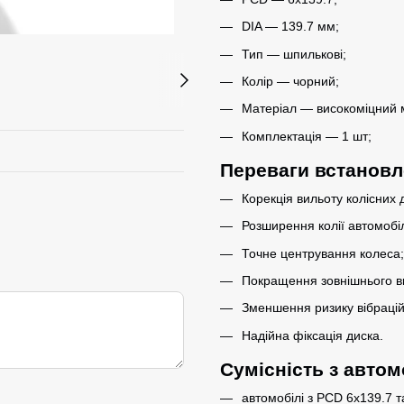
DIA — 139.7 мм;
Тип — шпилькові;
Колір — чорний;
Матеріал — високоміцний 
Комплектація — 1 шт;
Переваги встанов
Корекція вильоту колісних д
Розширення колії автомобі
Точне центрування колеса;
Покращення зовнішнього ви
Зменшення ризику вібрацій
Надійна фіксація диска.
Сумісність з авто
автомобілі з PCD 6x139.7 т