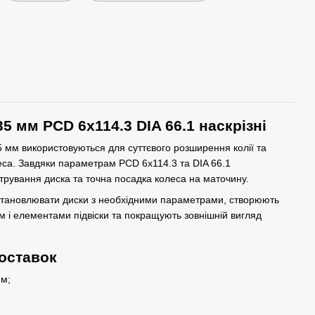
35 мм PCD 6x114.3 DIA 66.1 наскрізні
 мм використовуються для суттєвого розширення колії та
еса. Завдяки параметрам PCD 6x114.3 та DIA 66.1
трування диска та точна посадка колеса на маточину.
становлювати диски з необхідними параметрами, створюють
м і елементами підвіски та покращують зовнішній вигляд
оставок
м;