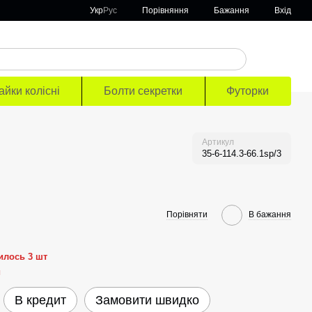
Порівняння
Укр
Рус
Бажання
Вхід
айки колісні
Болти секретки
Футорки
Артикул
35-6-114.3-66.1sp/3
Порівняти
В бажання
илось 3 шт
й
В кредит
Замовити швидко