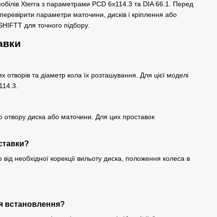
обілів Xterra з параметрами PCD 6x114.3 та DIA 66.1. Перед
еревірити параметри маточини, дисків і кріплення або
rSHIFTT для точного підбору.
авки
их отворів та діаметр кола їх розташування. Для цієї моделі
114.3.
о отвору диска або маточини. Для цих проставок
ставки?
від необхідної корекції вильоту диска, положення колеса в
.
ля встановлення?