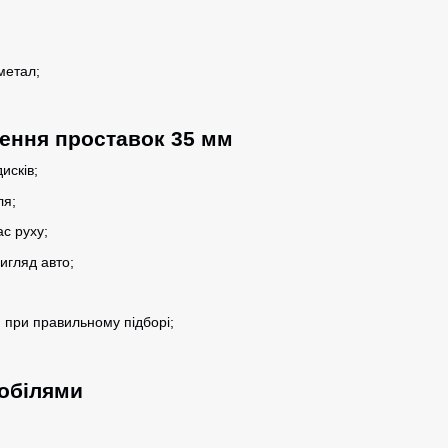
метал;
ення проставок 35 мм
исків;
ля;
ас руху;
игляд авто;
 при правильному підборі;
мобілями