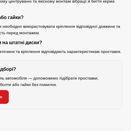
ому центруванні та якісному монтажі вібрації й биття керма
або гайки?
 необхідно використовувати кріплення відповідної довжини та
ість перед монтажем.
 на штатні диски?
аточини та кріплення відповідають характеристикам проставок.
ідборі?
ель автомобіля — допоможемо підібрати проставки,
і болти або гайки без помилок.
ю