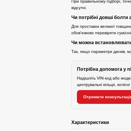
При правильному підборі, точн
відсутні.
Чи потрібні довші болти 
Для проставок великої товщини
обов'язково перевіряти сумісн
Чи можна встановлювати
Так, якщо параметри дисків, м
Потрібна допомога у п
Надішліть VIN-код або мод
центрувальні кільця, колісн
Отримати консультаці
Характеристики