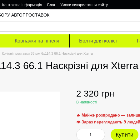
Контактна інформація
Блог
Умови використання сайту
ОДБОРУ АВТОПРОСТАВОК
Ковпачки на ніпеля
Болти для колісі
Г
Колісні проставки 35 мм 6х114.3 66.1 Наскрізні для Xterra
14.3 66.1 Наскрізні для Xterra
2 320 грн
В наявності
🔥 Майже розпродано — залиш
👁 Зараз переглядають 9 люде
Купити