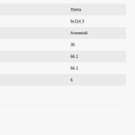
Xterra
6х114.3
Алюміній
35
66.1
66.1
6