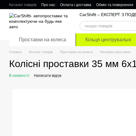
Перейти до основного контенту
Каталог товарів
Про нас
Оплата і доставка
Обмін та повернення
Відгуки про магазин
CarShiftt – ЕКСПЕРТ З П
Проставки на колеса
Кільця центрувальні
Головна
Каталог товарів
Проставки на колеса
Наскрізні проставки
Колісні проставки 35 мм 6х1
В наявності
Написати відгук