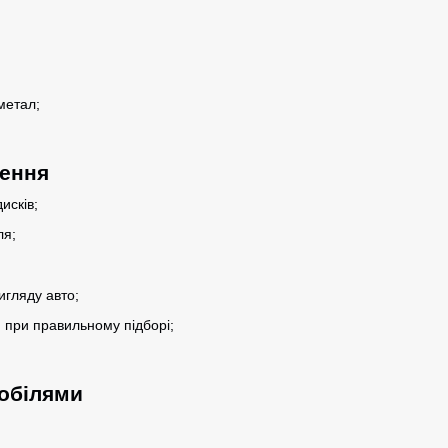
метал;
лення
исків;
ля;
гляду авто;
 при правильному підборі;
мобілями