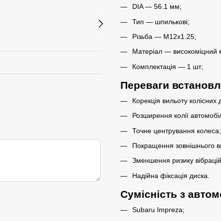
DIA — 56.1 мм;
Тип — шпилькові;
Різьба — M12x1.25;
Матеріал — високоміцний 
Комплектація — 1 шт;
Переваги встанов
Корекція вильоту колісних д
Розширення колії автомобі
Точне центрування колеса;
Покращення зовнішнього ви
Зменшення ризику вібрацій
Надійна фіксація диска.
Сумісність з авто
Subaru Impreza;