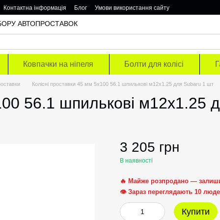
Контактна інформація
Блог
Умови використання сайту
ОДБОРУ АВТОПРОСТАВОК
Ковпачки на ніпеля
Болти для колісі
Г
роставки
Колісні проставки 45 мм 5х100 56.1 шпилькові м12х1.25 для Subaru 1 шт
100 56.1 шпилькові м12х1.25 
3 205 грн
В наявності
🔥 Майже розпродано — залиш
👁 Зараз переглядають 10 люд
Купити