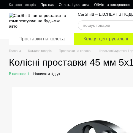
Перейти до основного контенту
Каталог товарів
Про нас
Оплата і доставка
Обмін та повернення
Відгуки про магазин
CarShiftt – ЕКСПЕРТ З П
Проставки на колеса
Кільця центрувальні
Головна
Каталог товарів
Проставки на колеса
Шпилькові адаптерні п
Колісні проставки 45 мм 5х
В наявності
Написати відгук