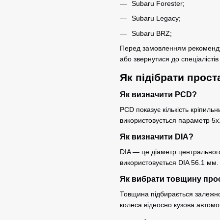
Subaru Forester;
Subaru Legacy;
Subaru BRZ;
Перед замовленням рекомендує
або звернутися до спеціалісті
Як підібрати прост
Як визначити PCD?
PCD показує кількість кріпильн
використовується параметр 5x
Як визначити DIA?
DIA — це діаметр центральног
використовується DIA 56.1 мм.
Як вибрати товщину про
Товщина підбирається залежно 
колеса відносно кузова автомо