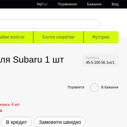
Порівняння
Укр
Рус
Бажання
Вхід
айки колісні
Болти секретки
Футорки
для Subaru 1 шт
Артикул
45-5-100-56.1st/1
Порівняти
В бажання
илось 4 шт
ей
В кредит
Замовити швидко