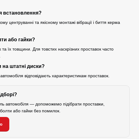
ля встановлення?
му центруванні та якісному монтажі вібрації і биття керма
лти або гайки?
 та їх товщини. Для товстих наскрізних проставок часто
.
 на штатні диски?
 автомобіля відповідають характеристикам проставок.
ідборі?
ель автомобіля — допоможемо підібрати проставки,
і болти або гайки без помилок.
ю