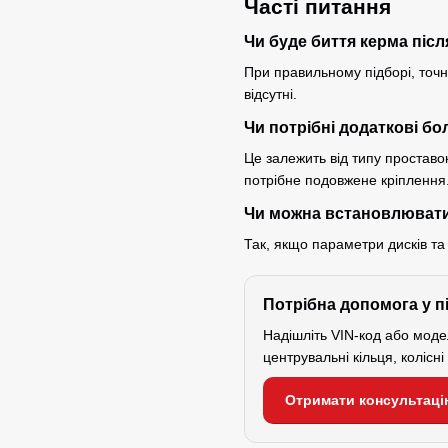
Часті питання
Чи буде биття керма піс
При правильному підборі, точно
відсутні.
Чи потрібні додаткові бо
Це залежить від типу проставок
потрібне подовжене кріплення
Чи можна встановлювати
Так, якщо параметри дисків та
Потрібна допомога у п
Надішліть VIN-код або мод
центрувальні кільця, колісн
Отримати консультаці