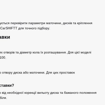
ться перевірити параметри маточини, дисків та кріплення
в CarSHIFTT для точного підбору.
авки
их отворів та діаметр кола їх розташування. Для цієї моделі
100.
о отвору диска або маточини. Для цих проставок
ставки?
від необхідної корекції вильоту диска та бажаного положення
біля.