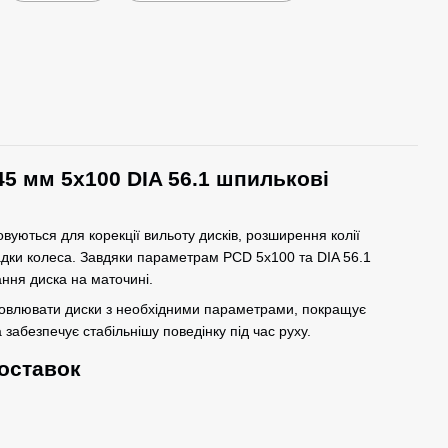
45 мм 5x100 DIA 56.1 шпилькові
вуються для корекції вильоту дисків, розширення колії
адки колеса. Завдяки параметрам PCD 5x100 та DIA 56.1
ння диска на маточині.
новлювати диски з необхідними параметрами, покращує
 забезпечує стабільнішу поведінку під час руху.
оставок