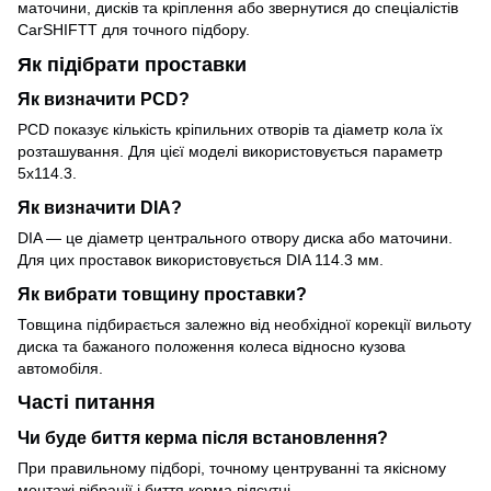
маточини, дисків та кріплення або звернутися до спеціалістів
CarSHIFTT для точного підбору.
Як підібрати проставки
Як визначити PCD?
PCD показує кількість кріпильних отворів та діаметр кола їх
розташування. Для цієї моделі використовується параметр
5x114.3.
Як визначити DIA?
DIA — це діаметр центрального отвору диска або маточини.
Для цих проставок використовується DIA 114.3 мм.
Як вибрати товщину проставки?
Товщина підбирається залежно від необхідної корекції вильоту
диска та бажаного положення колеса відносно кузова
автомобіля.
Часті питання
Чи буде биття керма після встановлення?
При правильному підборі, точному центруванні та якісному
монтажі вібрації і биття керма відсутні.