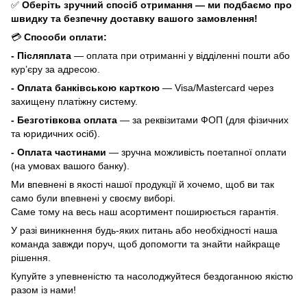
✅
Оберіть зручний спосіб отримання — ми подбаємо про
швидку та безпечну доставку вашого замовлення!
💳
Способи оплати:
- Післяплата
— оплата при отриманні у відділенні пошти або
кур’єру за адресою.
- Оплата банківською карткою
— Visa/Mastercard через
захищену платіжну систему.
- Безготівкова оплата
— за реквізитами ФОП (для фізичних
та юридичних осіб).
- Оплата частинами
— зручна можливість поетапної оплати
(на умовах вашого банку).
Ми впевнені в якості нашої продукції й хочемо, щоб ви так
само були впевнені у своєму виборі.
Саме тому на весь наш асортимент поширюється гарантія.
У разі виникнення будь-яких питань або необхідності наша
команда завжди поруч, щоб допомогти та знайти найкраще
рішення.
Купуйте з упевненістю та насолоджуйтеся бездоганною якістю
разом із нами!