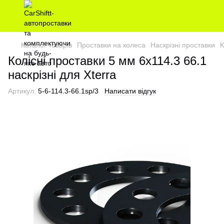
Каталог товарів
Проставки на колеса
Наскрізні проставки
К
Колісні проставки 5 мм 6х114.3 66.1
наскрізні для Xterra
Артикул:
5-6-114.3-66.1sp/3
Написати відгук