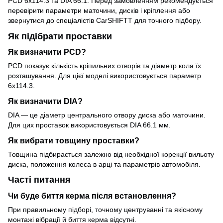
PCD 6x114.3 та DIA 66.1. Перед замовленням рекомендується
перевірити параметри маточини, дисків і кріплення або
звернутися до спеціалістів CarSHIFTT для точного підбору.
Як підібрати проставки
Як визначити PCD?
PCD показує кількість кріпильних отворів та діаметр кола їх
розташування. Для цієї моделі використовується параметр
6x114.3.
Як визначити DIA?
DIA — це діаметр центрального отвору диска або маточини.
Для цих проставок використовується DIA 66.1 мм.
Як вибрати товщину проставки?
Товщина підбирається залежно від необхідної корекції вильоту
диска, положення колеса в арці та параметрів автомобіля.
Часті питання
Чи буде биття керма після встановлення?
При правильному підборі, точному центруванні та якісному
монтажі вібрації й биття керма відсутні.