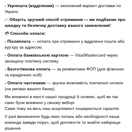
- Укрпошта (відділення)
— економний варіант доставки по
Україні.
✅
Оберіть зручний спосіб отримання — ми подбаємо про
швидку та безпечну доставку вашого замовлення!
💳
Способи оплати:
- Післяплата
— оплата при отриманні у відділенні пошти або
кур’єру за адресою.
- Оплата банківською карткою
— Visa/Mastercard через
захищену платіжну систему.
- Безготівкова оплата
— за реквізитами ФОП (для фізичних
та юридичних осіб).
- Оплата частинами
— зручна можливість поетапної оплати
(на умовах вашого банку).
Ми впевнені в якості нашої продукції й хочемо, щоб ви так
само були впевнені у своєму виборі.
Саме тому на весь наш асортимент поширюється гарантія.
У разі виникнення будь-яких питань або необхідності наша
команда завжди поруч, щоб допомогти та знайти найкраще
рішення.