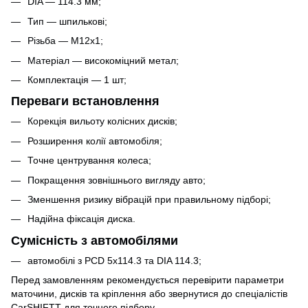
DIA — 114.3 мм;
Тип — шпилькові;
Різьба — M12x1;
Матеріал — високоміцний метал;
Комплектація — 1 шт;
Переваги встановлення
Корекція вильоту колісних дисків;
Розширення колії автомобіля;
Точне центрування колеса;
Покращення зовнішнього вигляду авто;
Зменшення ризику вібрацій при правильному підборі;
Надійна фіксація диска.
Сумісність з автомобілями
автомобілі з PCD 5x114.3 та DIA 114.3;
Перед замовленням рекомендується перевірити параметри
маточини, дисків та кріплення або звернутися до спеціалістів
CarSHIFTT для точного підбору.