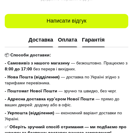
Написати відгук
Доставка
Оплата
Гарантія
📦
Способи доставки:
- Самовивіз з нашого магазину
— безкоштовно. Працюємо з
8:00 до 17:00
без перерв і вихідних.
- Нова Пошта (відділення)
— доставка по Україні згідно з
тарифами перевізника.
- Поштомат Нової Пошти
— зручно та швидко, без черг.
- Адресна доставка кур’єром Нової Пошти
— прямо до
ваших дверей: додому або в офіс.
- Укрпошта (відділення)
— економний варіант доставки по
Україні.
✅
Оберіть зручний спосіб отримання — ми подбаємо про
швидку та безпечну доставку вашого замовлення!