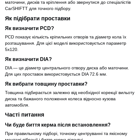
маточини, дисків та кріплення або звернутися до спеціалістів
CarSHIFTT для точного підбору.
Як підібрати проставки
Як визначити PCD?
PCD показує кількість кріпильних отворів та діаметр кола їх
розташування. Для цієї моделі використовується параметр
5x120.
Як визначити DIA?
DIA — це діаметр центрального отвору диска або маточини.
Для цих проставок використовується DIA 72.6 мм.
Як вибрати товщину проставки?
Товщина підбирається залежно від необхідної корекції вильоту
диска та бажаного положення колеса відносно кузова
автомобіля.
Часті питання
Чи буде биття керма після встановлення?
При правильному підборі, точному центруванні та якісному
монтажі вібрації і биття керма відсутні.