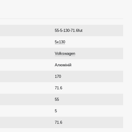
55-5-130-71.6fut
5x130
Volkswagen
Алюміній
170
71.6
55
5
71.6