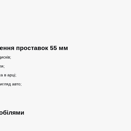
ення проставок 55 мм
исків;
ля;
 в арці;
игляд авто;
мобілями