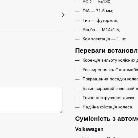
PCD — 5x130;
DIA — 71.6 мм;
Тип — футоркові;
Різьба — M14x1.5;
Комплектація — 1 шт.
Переваги встановл
Корекція вильоту колісних д
Розширення колії автомобі
Покращення посадки колеса
Більш виразний зовнішній в
Точне центрування диска;
Надійна фіксація колеса.
Сумісність з авто
Volkswagen