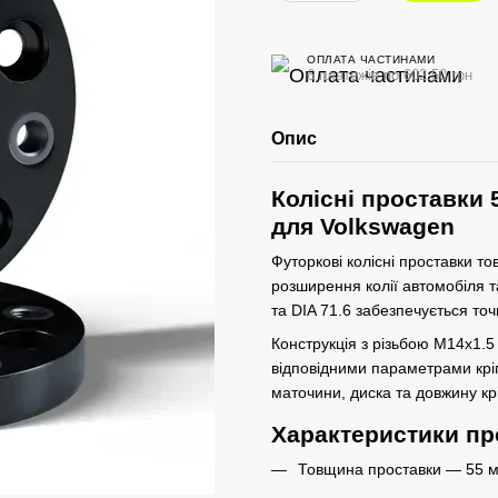
ОПЛАТА ЧАСТИНАМИ
6 платежів по 602.50 грн
Опис
Колісні проставки 
для Volkswagen
Футоркові колісні проставки т
розширення колії автомобіля 
та DIA 71.6 забезпечується точ
Конструкція з різьбою M14x1.5
відповідними параметрами крі
маточини, диска та довжину кр
Характеристики пр
Товщина проставки — 55 м