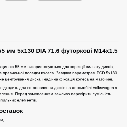
55 мм 5x130 DIA 71.6 футоркові M14x1.5
овщиною 55 мм використовуються для корекції вильоту дисків,
та правильної посадки колеса. Завдяки параметрам PCD 5x130
не центрування диска і надійна фіксація колеса на маточині.
 підходить для встановлення дисків на автомобілі Volkswagen з
плення. Перед замовленням важливо перевірити сумісність
іпильних елементів.
оставок
м;