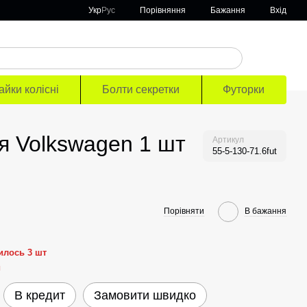
Порівняння
Укр
Рус
Бажання
Вхід
айки колісні
Болти секретки
Футорки
ля Volkswagen 1 шт
Артикул
55-5-130-71.6fut
Порівняти
В бажання
илось 3 шт
й
В кредит
Замовити швидко