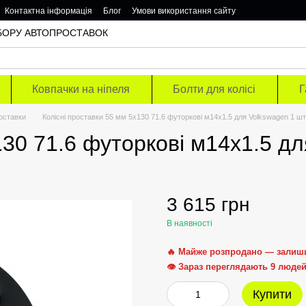
Контактна інформація
Блог
Умови використання сайту
ОДБОРУ АВТОПРОСТАВОК
Ковпачки на ніпеля
Болти для колісі
Г
роставки
Колісні проставки 55 мм 5х130 71.6 футоркові м14х1.5 для Volkswagen 1 шт
130 71.6 футоркові м14х1.5 д
3 615 грн
В наявності
🔥 Майже розпродано — залиш
👁 Зараз переглядають 9 люде
Купити