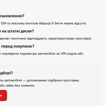
встановлення?
IA та якісному монтажі вібрації й биття керма відсутні.
 на штатні диски?
исків і маточини відповідають характеристикам проставок.
я перед покупкою?
ще перевірити параметри автомобіля за VIN-кодом або
ідборі?
ель автомобіля — допоможемо підібрати проставки,
або гайки без помилок.
ю