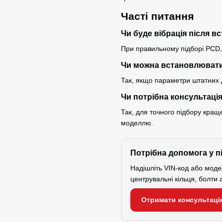
Часті питання
Чи буде вібрація після 
При правильному підборі PCD, D
Чи можна встановлювати
Так, якщо параметри штатних д
Чи потрібна консультаці
Так, для точного підбору кра
моделлю.
Потрібна допомога у п
Надішліть VIN-код або мод
центрувальні кільця, болти 
Отримати консультаці