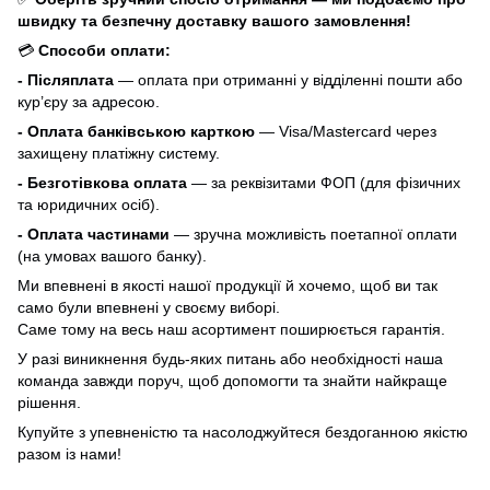
швидку та безпечну доставку вашого замовлення!
💳
Способи оплати:
- Післяплата
— оплата при отриманні у відділенні пошти або
кур’єру за адресою.
- Оплата банківською карткою
— Visa/Mastercard через
захищену платіжну систему.
- Безготівкова оплата
— за реквізитами ФОП (для фізичних
та юридичних осіб).
- Оплата частинами
— зручна можливість поетапної оплати
(на умовах вашого банку).
Ми впевнені в якості нашої продукції й хочемо, щоб ви так
само були впевнені у своєму виборі.
Саме тому на весь наш асортимент поширюється гарантія.
У разі виникнення будь-яких питань або необхідності наша
команда завжди поруч, щоб допомогти та знайти найкраще
рішення.
Купуйте з упевненістю та насолоджуйтеся бездоганною якістю
разом із нами!