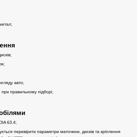
метал;
лення
исків;
ля;
гляду авто;
 при правильному підборі;
мобілями
DIA 63.4;
ться перевірити параметри маточини, дисків та кріплення