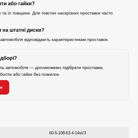
лти або гайки?
 та їх товщини. Для товстих наскрізних проставок часто
.
 на штатні диски?
 автомобіля відповідають характеристикам проставок.
ідборі?
ель автомобіля — допоможемо підібрати проставки,
і болти або гайки без помилок.
ю
60-5-108-63.4-14st/3