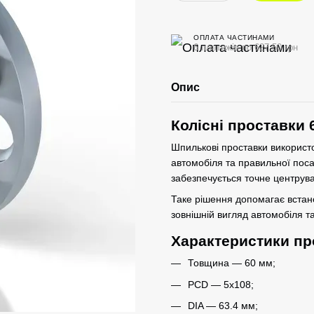
ОПЛАТА ЧАСТИНАМИ
6 платежів по 627.50 грн
Опис
Колісні проставки 
Шпилькові проставки використо
автомобіля та правильної пос
забезпечується точне центрува
Таке рішення допомагає вста
зовнішній вигляд автомобіля та
Характеристики пр
Товщина — 60 мм;
PCD — 5x108;
DIA — 63.4 мм;