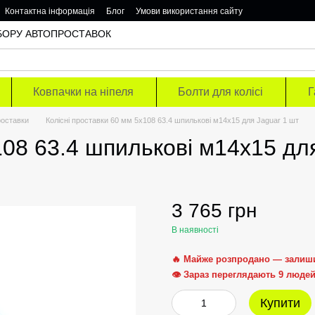
Контактна інформація
Блог
Умови використання сайту
ОДБОРУ АВТОПРОСТАВОК
Ковпачки на ніпеля
Болти для колісі
Г
роставки
Колісні проставки 60 мм 5х108 63.4 шпилькові м14х15 для Jaguar 1 шт
108 63.4 шпилькові м14х15 дл
3 765 грн
В наявності
🔥 Майже розпродано — залиш
👁 Зараз переглядають 9 люде
Купити