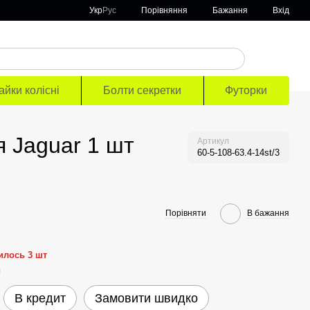
Порівняння
Укр
Рус
Бажання
Вхід
айки колісні
Болти секретки
Футорки
я Jaguar 1 шт
Артикул
60-5-108-63.4-14st/3
Порівняти
В бажання
илось 3 шт
й
В кредит
Замовити швидко