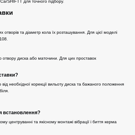
в CarSHIFTT для точного підбору.
авки
их отворів та діаметр кола їх розташування. Для цієї моделі
108.
о отвору диска або маточини. Для цих проставок
ставки?
від необхідної корекції вильоту диска та бажаного положення
біля.
ля встановлення?
му центруванні та якісному монтажі вібрації і биття керма