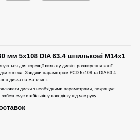
60 мм 5x108 DIA 63.4 шпилькові M14x1
вуються для корекції вильоту дисків, розширення колії
адки колеса. Завдяки параметрам PCD 5x108 та DIA 63.4
ння диска на маточині.
новлювати диски з необхідними параметрами, покращує
 забезпечує стабільнішу поведінку під час руху.
оставок